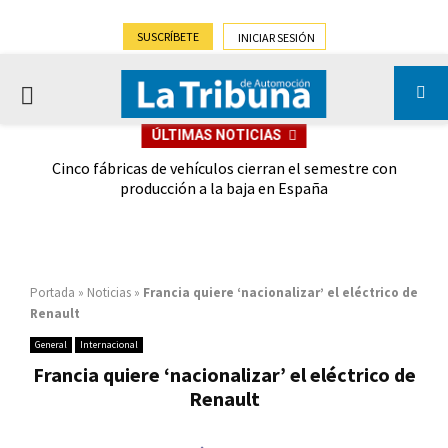
SUSCRÍBETE
INICIAR SESIÓN
PRIMARY
ÚLTIMAS NOTICIAS
MENU
 las
Cinco fábricas de vehículos cierran el semestre con
G
ión
producción a la baja en España
Portada
»
Noticias
»
Francia quiere ‘nacionalizar’ el eléctrico de
Renault
General
Internacional
Francia quiere ‘nacionalizar’ el eléctrico de
Renault