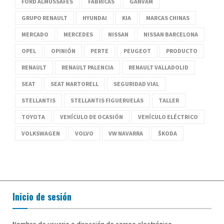
FORD ALMUSSAFES
FÁBRICAS
GANVAM
GRUPO RENAULT
HYUNDAI
KIA
MARCAS CHINAS
MERCADO
MERCEDES
NISSAN
NISSAN BARCELONA
OPEL
OPINIÓN
PERTE
PEUGEOT
PRODUCTO
RENAULT
RENAULT PALENCIA
RENAULT VALLADOLID
SEAT
SEAT MARTORELL
SEGURIDAD VIAL
STELLANTIS
STELLANTIS FIGUERUELAS
TALLER
TOYOTA
VEHÍCULO DE OCASIÓN
VEHÍCULO ELÉCTRICO
VOLKSWAGEN
VOLVO
VW NAVARRA
ŠKODA
Inicio de sesión