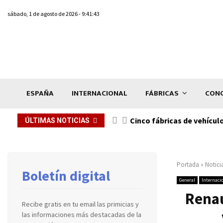
sábado, 1 de agosto de 2026 - 9:41:43
ESPAÑA
INTERNACIONAL
FÁBRICAS
CONC
n de...
Cinco fábricas de vehícul
ÚLTIMAS NOTICIAS
Portada
»
Notici
Boletín digital
General
Internaci
Renau
Recibe gratis en tu email las primicias y
las informaciones más destacadas de la