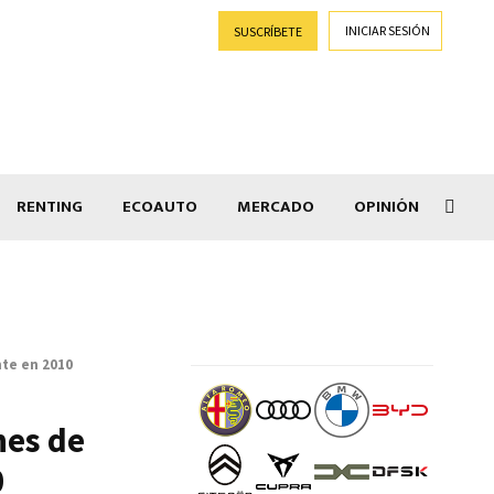
INICIAR SESIÓN
SUSCRÍBETE
RENTING
ECOAUTO
MERCADO
OPINIÓN
Goti
nte en 2010
nes de
0