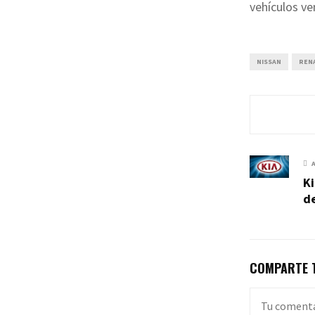
vehículos ve
NISSAN
REN
Ki
de
COMPARTE T