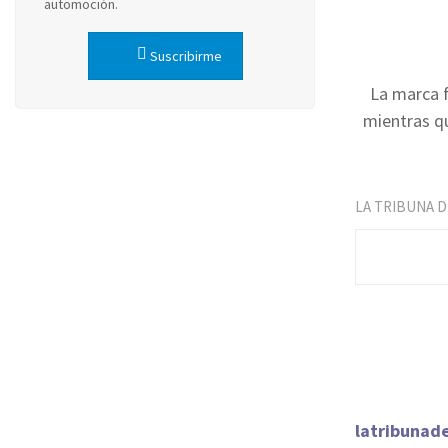
automoción.
Suscribirme
La marca f
mientras qu
LA TRIBUNA 
latribunad