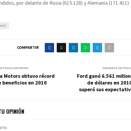
ndidos, por delante de Rusia (615.128) y Alemania (171.411).
AULT
COMPARTIR
ARTÍCULO ANTERIOR
SIGUIENTE ARTÍCUL
a Motors obtuvo récord
Ford ganó 6.561 millo
 beneficios en 2010
de dólares en 201
superó sus expectati
U OPINIÓN