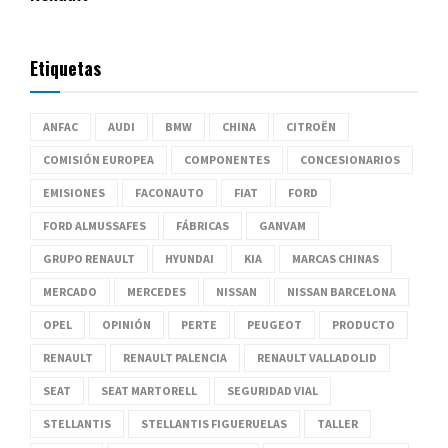
Etiquetas
ANFAC
AUDI
BMW
CHINA
CITROËN
COMISIÓN EUROPEA
COMPONENTES
CONCESIONARIOS
EMISIONES
FACONAUTO
FIAT
FORD
FORD ALMUSSAFES
FÁBRICAS
GANVAM
GRUPO RENAULT
HYUNDAI
KIA
MARCAS CHINAS
MERCADO
MERCEDES
NISSAN
NISSAN BARCELONA
OPEL
OPINIÓN
PERTE
PEUGEOT
PRODUCTO
RENAULT
RENAULT PALENCIA
RENAULT VALLADOLID
SEAT
SEAT MARTORELL
SEGURIDAD VIAL
STELLANTIS
STELLANTIS FIGUERUELAS
TALLER