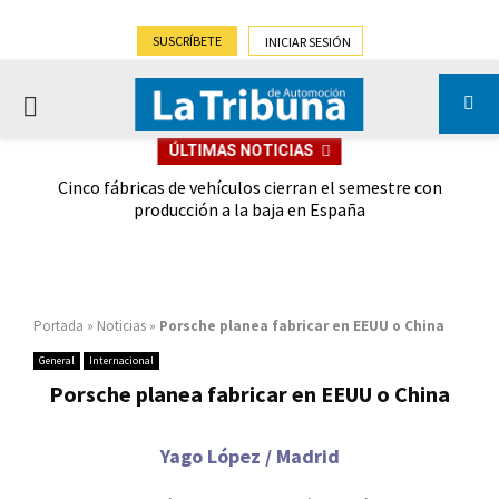
SUSCRÍBETE
INICIAR SESIÓN
PRIMARY
ÚLTIMAS NOTICIAS
MENU
 las
Cinco fábricas de vehículos cierran el semestre con
G
ión
producción a la baja en España
Portada
»
Noticias
»
Porsche planea fabricar en EEUU o China
General
Internacional
Porsche planea fabricar en EEUU o China
Yago López / Madrid