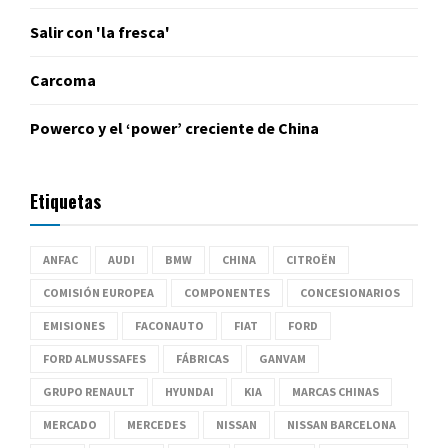
Salir con 'la fresca'
Carcoma
Powerco y el ‘power’ creciente de China
Etiquetas
ANFAC
AUDI
BMW
CHINA
CITROËN
COMISIÓN EUROPEA
COMPONENTES
CONCESIONARIOS
EMISIONES
FACONAUTO
FIAT
FORD
FORD ALMUSSAFES
FÁBRICAS
GANVAM
GRUPO RENAULT
HYUNDAI
KIA
MARCAS CHINAS
MERCADO
MERCEDES
NISSAN
NISSAN BARCELONA