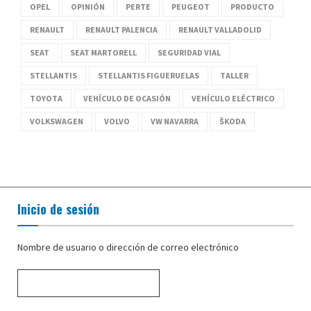
OPEL
OPINIÓN
PERTE
PEUGEOT
PRODUCTO
RENAULT
RENAULT PALENCIA
RENAULT VALLADOLID
SEAT
SEAT MARTORELL
SEGURIDAD VIAL
STELLANTIS
STELLANTIS FIGUERUELAS
TALLER
TOYOTA
VEHÍCULO DE OCASIÓN
VEHÍCULO ELÉCTRICO
VOLKSWAGEN
VOLVO
VW NAVARRA
ŠKODA
Inicio de sesión
Nombre de usuario o dirección de correo electrónico