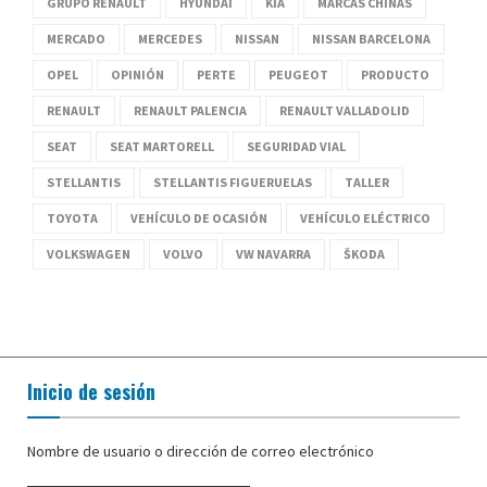
GRUPO RENAULT
HYUNDAI
KIA
MARCAS CHINAS
MERCADO
MERCEDES
NISSAN
NISSAN BARCELONA
OPEL
OPINIÓN
PERTE
PEUGEOT
PRODUCTO
RENAULT
RENAULT PALENCIA
RENAULT VALLADOLID
SEAT
SEAT MARTORELL
SEGURIDAD VIAL
STELLANTIS
STELLANTIS FIGUERUELAS
TALLER
TOYOTA
VEHÍCULO DE OCASIÓN
VEHÍCULO ELÉCTRICO
VOLKSWAGEN
VOLVO
VW NAVARRA
ŠKODA
Inicio de sesión
Nombre de usuario o dirección de correo electrónico