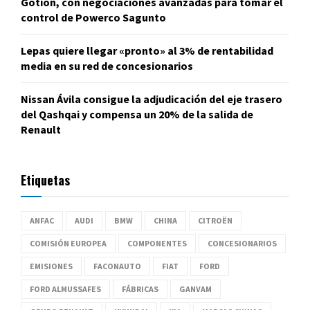
Gotion, con negociaciones avanzadas para tomar el
control de Powerco Sagunto
Lepas quiere llegar «pronto» al 3% de rentabilidad
media en su red de concesionarios
Nissan Ávila consigue la adjudicación del eje trasero
del Qashqai y compensa un 20% de la salida de
Renault
Etiquetas
ANFAC
AUDI
BMW
CHINA
CITROËN
COMISIÓN EUROPEA
COMPONENTES
CONCESIONARIOS
EMISIONES
FACONAUTO
FIAT
FORD
FORD ALMUSSAFES
FÁBRICAS
GANVAM