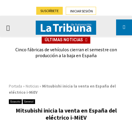
SUSCRÍBETE
INICIAR SESIÓN
PRIMARY
ÚLTIMAS NOTICIAS
MENU
 las
Cinco fábricas de vehículos cierran el semestre con
G
ión
producción a la baja en España
Portada
»
Noticias
»
Mitsubishi inicia la venta en España del
eléctrico i-MiEV
Ecoauto
General
Mitsubishi inicia la venta en España del
eléctrico i-MiEV