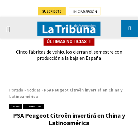
SUSCRÍBETE
INICIAR SESIÓN
PRIMARY
ÚLTIMAS NOTICIAS
MENU
 las
Cinco fábricas de vehículos cierran el semestre con
G
ión
producción a la baja en España
Portada
»
Noticias
»
PSA Peugeot Citroën invertirá en China y
Latinoamérica
General
Internacional
PSA Peugeot Citroën invertirá en China y
Latinoamérica