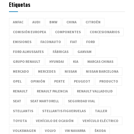
Etiquetas
ANFAC
AUDI
BMW
CHINA
CITROËN
COMISIÓN EUROPEA
COMPONENTES
CONCESIONARIOS
EMISIONES
FACONAUTO
FIAT
FORD
FORD ALMUSSAFES
FÁBRICAS
GANVAM
GRUPO RENAULT
HYUNDAI
KIA
MARCAS CHINAS
MERCADO
MERCEDES
NISSAN
NISSAN BARCELONA
OPEL
OPINIÓN
PERTE
PEUGEOT
PRODUCTO
RENAULT
RENAULT PALENCIA
RENAULT VALLADOLID
SEAT
SEAT MARTORELL
SEGURIDAD VIAL
STELLANTIS
STELLANTIS FIGUERUELAS
TALLER
TOYOTA
VEHÍCULO DE OCASIÓN
VEHÍCULO ELÉCTRICO
VOLKSWAGEN
VOLVO
VW NAVARRA
ŠKODA