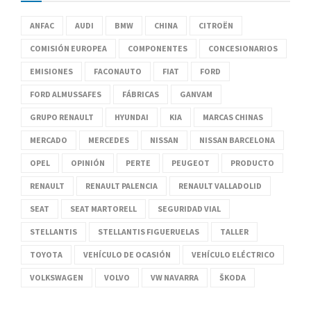
ANFAC
AUDI
BMW
CHINA
CITROËN
COMISIÓN EUROPEA
COMPONENTES
CONCESIONARIOS
EMISIONES
FACONAUTO
FIAT
FORD
FORD ALMUSSAFES
FÁBRICAS
GANVAM
GRUPO RENAULT
HYUNDAI
KIA
MARCAS CHINAS
MERCADO
MERCEDES
NISSAN
NISSAN BARCELONA
OPEL
OPINIÓN
PERTE
PEUGEOT
PRODUCTO
RENAULT
RENAULT PALENCIA
RENAULT VALLADOLID
SEAT
SEAT MARTORELL
SEGURIDAD VIAL
STELLANTIS
STELLANTIS FIGUERUELAS
TALLER
TOYOTA
VEHÍCULO DE OCASIÓN
VEHÍCULO ELÉCTRICO
VOLKSWAGEN
VOLVO
VW NAVARRA
ŠKODA