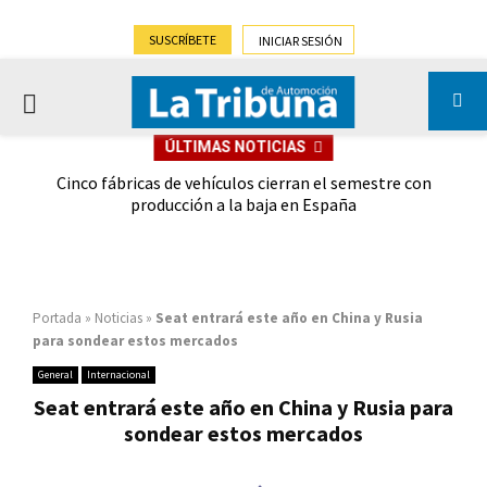
SUSCRÍBETE
INICIAR SESIÓN
PRIMARY
ÚLTIMAS NOTICIAS
MENU
 las
Cinco fábricas de vehículos cierran el semestre con
G
ión
producción a la baja en España
Portada
»
Noticias
»
Seat entrará este año en China y Rusia
para sondear estos mercados
General
Internacional
Seat entrará este año en China y Rusia para
sondear estos mercados