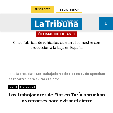
SUSCRÍBETE
INICIAR SESIÓN
PRIMARY
ÚLTIMAS NOTICIAS
MENU
 las
Cinco fábricas de vehículos cierran el semestre con
G
ión
producción a la baja en España
Portada
»
Noticias
»
Los trabajadores de Fiat en Turín aprueban
los recortes para evitar el cierre
General
Internacional
Los trabajadores de Fiat en Turín aprueban
los recortes para evitar el cierre