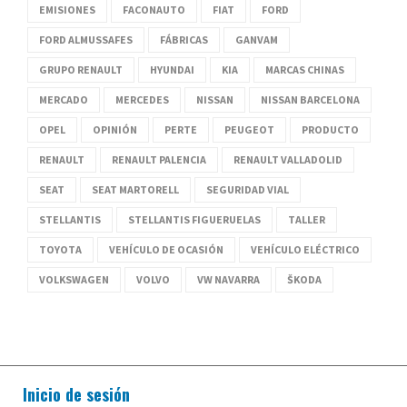
EMISIONES
FACONAUTO
FIAT
FORD
FORD ALMUSSAFES
FÁBRICAS
GANVAM
GRUPO RENAULT
HYUNDAI
KIA
MARCAS CHINAS
MERCADO
MERCEDES
NISSAN
NISSAN BARCELONA
OPEL
OPINIÓN
PERTE
PEUGEOT
PRODUCTO
RENAULT
RENAULT PALENCIA
RENAULT VALLADOLID
SEAT
SEAT MARTORELL
SEGURIDAD VIAL
STELLANTIS
STELLANTIS FIGUERUELAS
TALLER
TOYOTA
VEHÍCULO DE OCASIÓN
VEHÍCULO ELÉCTRICO
VOLKSWAGEN
VOLVO
VW NAVARRA
ŠKODA
Inicio de sesión