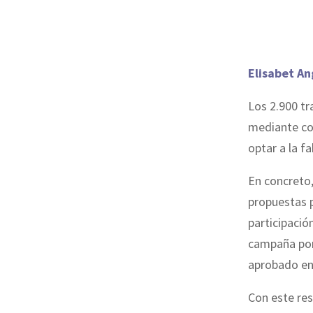
Elisabet An
Los 2.900 t
mediante con
optar a la f
En concreto,
propuestas p
participació
campaña por 
aprobado en
Con este res