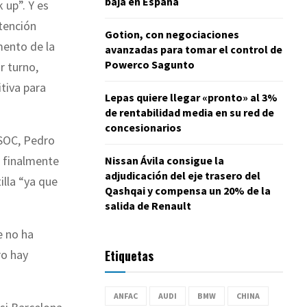
baja en España
 up”. Y es
tención
Gotion, con negociaciones
mento de la
avanzadas para tomar el control de
Powerco Sagunto
r turno,
tiva para
Lepas quiere llegar «pronto» al 3%
de rentabilidad media en su red de
concesionarios
USOC, Pedro
e finalmente
Nissan Ávila consigue la
adjudicación del eje trasero del
illa “ya que
Qashqai y compensa un 20% de la
salida de Renault
e no ha
Etiquetas
ro hay
ANFAC
AUDI
BMW
CHINA