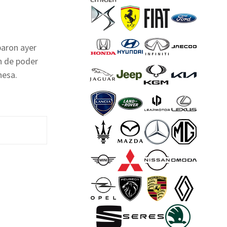
baron ayer
in de poder
nesa.