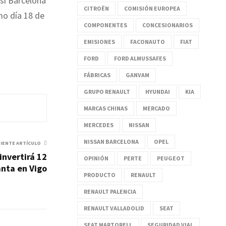
si Barcelona
CITROËN
COMISIÓN EUROPEA
mo día 18 de
COMPONENTES
CONCESIONARIOS
EMISIONES
FACONAUTO
FIAT
FORD
FORD ALMUSSAFES
FÁBRICAS
GANVAM
GRUPO RENAULT
HYUNDAI
KIA
MARCAS CHINAS
MERCADO
MERCEDES
NISSAN
NISSAN BARCELONA
OPEL
UIENTE ARTÍCULO
invertirá 12
OPINIÓN
PERTE
PEUGEOT
anta en Vigo
PRODUCTO
RENAULT
RENAULT PALENCIA
RENAULT VALLADOLID
SEAT
SEAT MARTORELL
SEGURIDAD VIAL