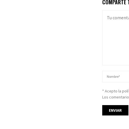
COMPARTE T
* Acepto la pol
Los comentario