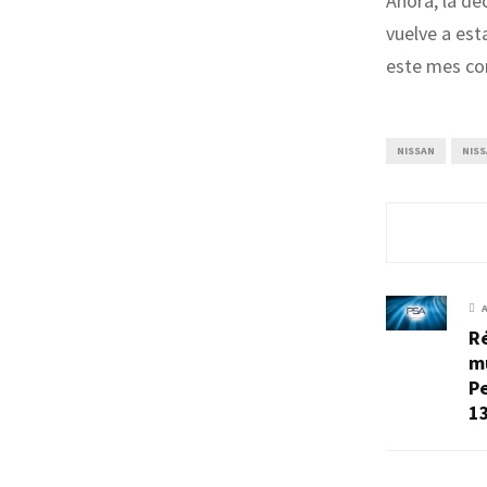
Ahora, la de
vuelve a est
este mes com
NISSAN
NIS
R
m
Pe
1