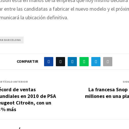
cisión está en manos de la empresa que hoy mismo decidirá 
ar entre las candidatas a fabricar el nuevo modelo y el próxi
unicará la ubicación definitiva.
SAN BARCELONA
COMPARTIR
ARTÍCULO ANTERIOR
SIG
écord de ventas
La francesa Snop 
undiales en 2010 de PSA
millones en una pl
ugeot Citroën, con un
3% más