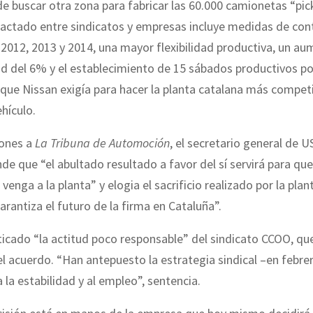
de buscar otra zona para fabricar las 60.000 camionetas “pick
pactado entre sindicatos y empresas incluye medidas de con
a 2012, 2013 y 2014, una mayor flexibilidad productiva, un au
d del 6% y el establecimiento de 15 sábados productivos po
que Nissan exigía para hacer la planta catalana más competi
ehículo.
iones a
La Tribuna de Automoción
, el secretario general de 
nde que “el abultado resultado a favor del sí servirá para qu
venga a la planta” y elogia el sacrificio realizado por la plant
garantiza el futuro de la firma en Cataluña”.
iticado “la actitud poco responsable” del sindicato CCOO, qu
l acuerdo. “Han antepuesto la estrategia sindical –en febre
a la estabilidad y al empleo”, sentencia.