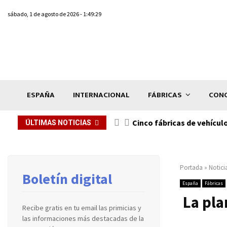
sábado, 1 de agosto de 2026 - 1:49:29
ESPAÑA
INTERNACIONAL
FÁBRICAS
CONC
n de...
Cinco fábricas de vehícul
ÚLTIMAS NOTICIAS
Portada
»
Notici
Boletín digital
España
Fábricas
La pla
Recibe gratis en tu email las primicias y
las informaciones más destacadas de la