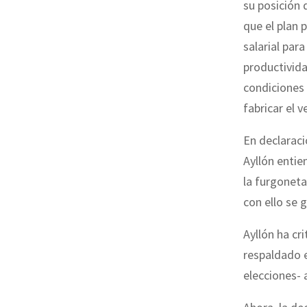
su posición 
que el plan 
salarial par
productivida
condiciones 
fabricar el v
En declarac
Ayllón entie
la furgoneta 
con ello se 
Ayllón ha cr
respaldado e
elecciones- 