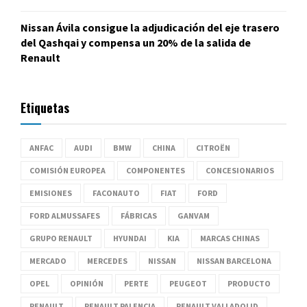
Nissan Ávila consigue la adjudicación del eje trasero
del Qashqai y compensa un 20% de la salida de
Renault
Etiquetas
ANFAC
AUDI
BMW
CHINA
CITROËN
COMISIÓN EUROPEA
COMPONENTES
CONCESIONARIOS
EMISIONES
FACONAUTO
FIAT
FORD
FORD ALMUSSAFES
FÁBRICAS
GANVAM
GRUPO RENAULT
HYUNDAI
KIA
MARCAS CHINAS
MERCADO
MERCEDES
NISSAN
NISSAN BARCELONA
OPEL
OPINIÓN
PERTE
PEUGEOT
PRODUCTO
RENAULT
RENAULT PALENCIA
RENAULT VALLADOLID