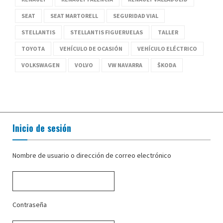
SEAT
SEAT MARTORELL
SEGURIDAD VIAL
STELLANTIS
STELLANTIS FIGUERUELAS
TALLER
TOYOTA
VEHÍCULO DE OCASIÓN
VEHÍCULO ELÉCTRICO
VOLKSWAGEN
VOLVO
VW NAVARRA
ŠKODA
Inicio de sesión
Nombre de usuario o dirección de correo electrónico
Contraseña