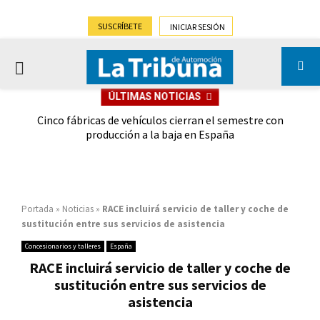
SUSCRÍBETE
INICIAR SESIÓN
PRIMARY
ÚLTIMAS NOTICIAS
MENU
 las
Cinco fábricas de vehículos cierran el semestre con
G
ión
producción a la baja en España
Portada
»
Noticias
»
RACE incluirá servicio de taller y coche de
sustitución entre sus servicios de asistencia
Concesionarios y talleres
España
RACE incluirá servicio de taller y coche de
sustitución entre sus servicios de
asistencia