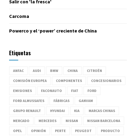
Salir con 'la fresca'
Carcoma
Powerco y el ‘power’ creciente de China
Etiquetas
ANFAC
AUDI
BMW
CHINA
CITROËN
COMISIÓN EUROPEA
COMPONENTES
CONCESIONARIOS
EMISIONES
FACONAUTO
FIAT
FORD
FORD ALMUSSAFES
FÁBRICAS
GANVAM
GRUPO RENAULT
HYUNDAI
KIA
MARCAS CHINAS
MERCADO
MERCEDES
NISSAN
NISSAN BARCELONA
OPEL
OPINIÓN
PERTE
PEUGEOT
PRODUCTO