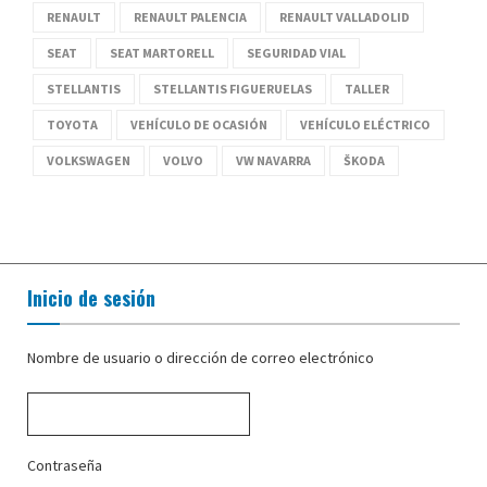
RENAULT
RENAULT PALENCIA
RENAULT VALLADOLID
SEAT
SEAT MARTORELL
SEGURIDAD VIAL
STELLANTIS
STELLANTIS FIGUERUELAS
TALLER
TOYOTA
VEHÍCULO DE OCASIÓN
VEHÍCULO ELÉCTRICO
VOLKSWAGEN
VOLVO
VW NAVARRA
ŠKODA
Inicio de sesión
Nombre de usuario o dirección de correo electrónico
Contraseña