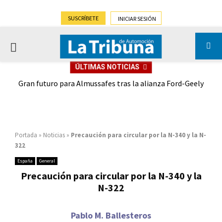
SUSCRÍBETE
INICIAR SESIÓN
PRIMARY
ÚLTIMAS NOTICIAS
MENU
,9%)
Gran futuro para Almussafes tras la alianza Ford-Geely
Portada
»
Noticias
»
Precaución para circular por la N-340 y la N-
322
España
General
Precaución para circular por la N-340 y la
N-322
Pablo M. Ballesteros