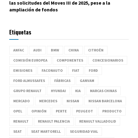
las solicitudes del Moves III de 2025, pese a la
ampliación de fondos
Etiquetas
ANFAC
AUDI
BMW
CHINA
CITROËN
COMISIÓN EUROPEA
COMPONENTES
CONCESIONARIOS
EMISIONES
FACONAUTO
FIAT
FORD
FORD ALMUSSAFES
FÁBRICAS
GANVAM
GRUPO RENAULT
HYUNDAI
KIA
MARCAS CHINAS
MERCADO
MERCEDES
NISSAN
NISSAN BARCELONA
OPEL
OPINIÓN
PERTE
PEUGEOT
PRODUCTO
RENAULT
RENAULT PALENCIA
RENAULT VALLADOLID
SEAT
SEAT MARTORELL
SEGURIDAD VIAL