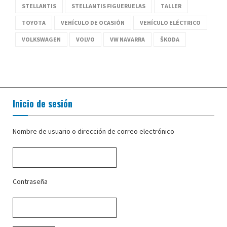
STELLANTIS
STELLANTIS FIGUERUELAS
TALLER
TOYOTA
VEHÍCULO DE OCASIÓN
VEHÍCULO ELÉCTRICO
VOLKSWAGEN
VOLVO
VW NAVARRA
ŠKODA
Inicio de sesión
Nombre de usuario o dirección de correo electrónico
Contraseña