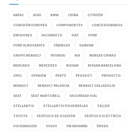
ANFAC
AUDI
BMW
CHINA
CITROËN
COMISIÓN EUROPEA
COMPONENTES
CONCESIONARIOS
EMISIONES
FACONAUTO
FIAT
FORD
FORD ALMUSSAFES
FÁBRICAS
GANVAM
GRUPO RENAULT
HYUNDAI
KIA
MARCAS CHINAS
MERCADO
MERCEDES
NISSAN
NISSAN BARCELONA
OPEL
OPINIÓN
PERTE
PEUGEOT
PRODUCTO
RENAULT
RENAULT PALENCIA
RENAULT VALLADOLID
SEAT
SEAT MARTORELL
SEGURIDAD VIAL
STELLANTIS
STELLANTIS FIGUERUELAS
TALLER
TOYOTA
VEHÍCULO DE OCASIÓN
VEHÍCULO ELÉCTRICO
VOLKSWAGEN
VOLVO
VW NAVARRA
ŠKODA