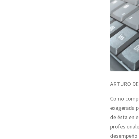
ARTURO DE
Como comple
exagerada pr
de ésta en e
profesionale
desempeño d