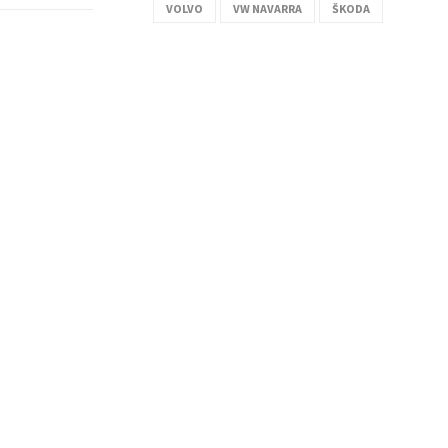
VOLVO
VW NAVARRA
ŠKODA