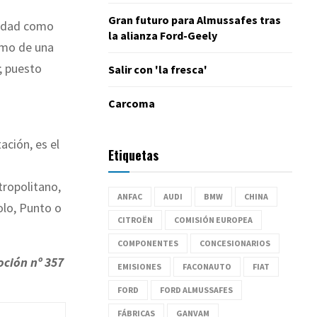
Gran futuro para Almussafes tras
iedad como
la alianza Ford-Geely
omo de una
s; puesto
Salir con 'la fresca'
Carcoma
ación, es el
Etiquetas
tropolitano,
ANFAC
AUDI
BMW
CHINA
olo, Punto o
CITROËN
COMISIÓN EUROPEA
COMPONENTES
CONCESIONARIOS
oción nº 357
EMISIONES
FACONAUTO
FIAT
FORD
FORD ALMUSSAFES
FÁBRICAS
GANVAM