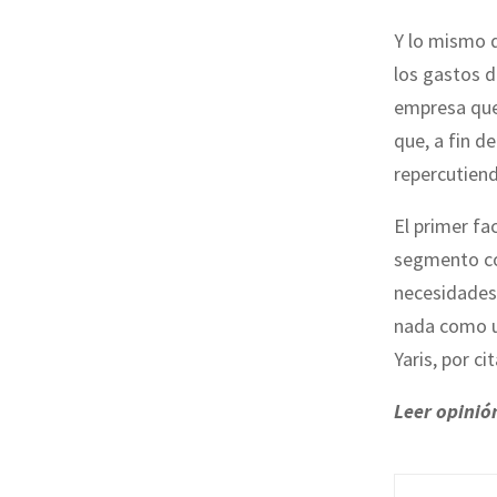
Y lo mismo d
los gastos d
empresa que
que, a fin d
repercutiend
El primer fa
segmento com
necesidades 
nada como un
Yaris, por ci
Leer opinió