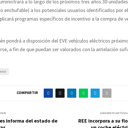
uministrará a lo largo de los próximos tres años 30 unidade
o enchufable) a los potenciales usuarios identificados por 
plicará programas específicos de incentivo a la compra de v
n pondrá a disposición del EVE vehículos eléctricos próxim
rse, a fin de que puedan ser valorados con la antelación sufi
RICO
COMPARTIR
RIOR
SIGUIENTE ARTÍCUL
.es informa del estado de
REE incorpora a su fl
ras
un coche eléctr