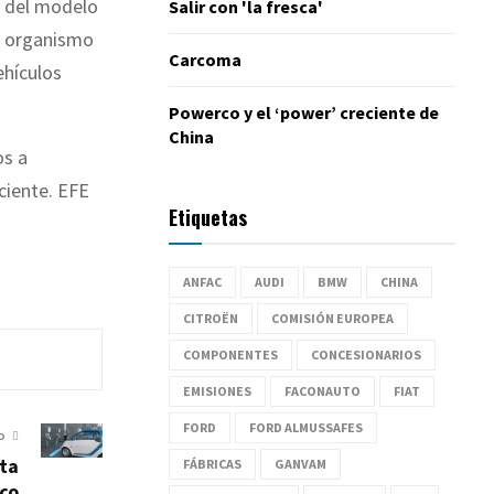
s del modelo
Salir con 'la fresca'
el organismo
Carcoma
ehículos
Powerco y el ‘power’ creciente de
China
os a
ciente. EFE
Etiquetas
ANFAC
AUDI
BMW
CHINA
CITROËN
COMISIÓN EUROPEA
COMPONENTES
CONCESIONARIOS
EMISIONES
FACONAUTO
FIAT
FORD
FORD ALMUSSAFES
O
ota
FÁBRICAS
GANVAM
ico