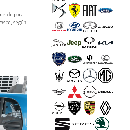
cuerdo para
 vasco, según