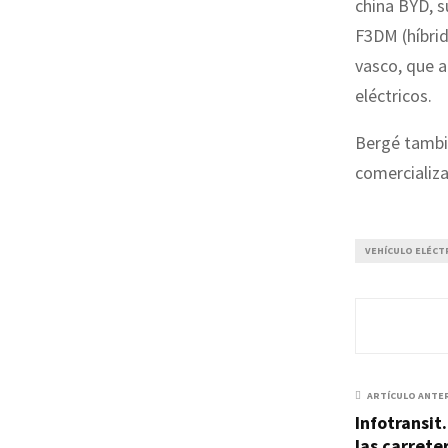
china BYD, s
F3DM (híbrid
vasco, que a
eléctricos.
Bergé tambié
comercializa
VEHÍCULO ELÉCT
ARTÍCULO ANTE
Infotransit
las carrete