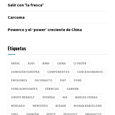
Salir con 'la fresca'
Carcoma
Powerco y el ‘power’ creciente de China
Etiquetas
ANFAC
AUDI
BMW
CHINA
CITROËN
COMISIÓN EUROPEA
COMPONENTES
CONCESIONARIOS
EMISIONES
FACONAUTO
FIAT
FORD
FORD ALMUSSAFES
FÁBRICAS
GANVAM
GRUPO RENAULT
HYUNDAI
KIA
MARCAS CHINAS
MERCADO
MERCEDES
NISSAN
NISSAN BARCELONA
OPEL
OPINIÓN
PERTE
PEUGEOT
PRODUCTO