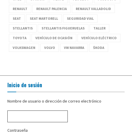
RENAULT
RENAULT PALENCIA
RENAULT VALLADOLID
SEAT
SEAT MARTORELL
SEGURIDAD VIAL
STELLANTIS
STELLANTIS FIGUERUELAS
TALLER
TOYOTA
VEHÍCULO DE OCASIÓN
VEHÍCULO ELÉCTRICO
VOLKSWAGEN
VOLVO
VW NAVARRA
ŠKODA
Inicio de sesión
Nombre de usuario o dirección de correo electrónico
Contraseña