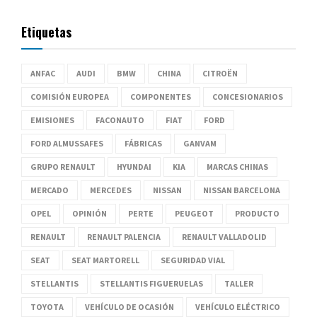
Etiquetas
ANFAC
AUDI
BMW
CHINA
CITROËN
COMISIÓN EUROPEA
COMPONENTES
CONCESIONARIOS
EMISIONES
FACONAUTO
FIAT
FORD
FORD ALMUSSAFES
FÁBRICAS
GANVAM
GRUPO RENAULT
HYUNDAI
KIA
MARCAS CHINAS
MERCADO
MERCEDES
NISSAN
NISSAN BARCELONA
OPEL
OPINIÓN
PERTE
PEUGEOT
PRODUCTO
RENAULT
RENAULT PALENCIA
RENAULT VALLADOLID
SEAT
SEAT MARTORELL
SEGURIDAD VIAL
STELLANTIS
STELLANTIS FIGUERUELAS
TALLER
TOYOTA
VEHÍCULO DE OCASIÓN
VEHÍCULO ELÉCTRICO