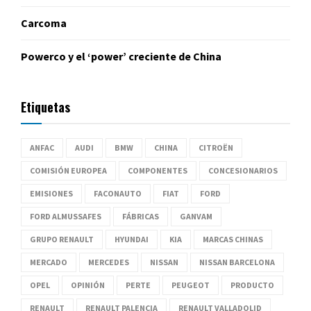
Carcoma
Powerco y el ‘power’ creciente de China
Etiquetas
ANFAC
AUDI
BMW
CHINA
CITROËN
COMISIÓN EUROPEA
COMPONENTES
CONCESIONARIOS
EMISIONES
FACONAUTO
FIAT
FORD
FORD ALMUSSAFES
FÁBRICAS
GANVAM
GRUPO RENAULT
HYUNDAI
KIA
MARCAS CHINAS
MERCADO
MERCEDES
NISSAN
NISSAN BARCELONA
OPEL
OPINIÓN
PERTE
PEUGEOT
PRODUCTO
RENAULT
RENAULT PALENCIA
RENAULT VALLADOLID