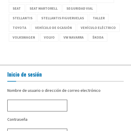
SEAT
SEAT MARTORELL
SEGURIDAD VIAL
STELLANTIS
STELLANTIS FIGUERUELAS
TALLER
TOYOTA
VEHÍCULO DE OCASIÓN
VEHÍCULO ELÉCTRICO
VOLKSWAGEN
VOLVO
VW NAVARRA
ŠKODA
Inicio de sesión
Nombre de usuario o dirección de correo electrónico
Contraseña