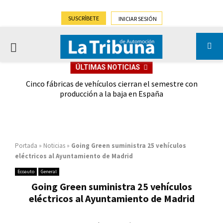
SUSCRÍBETE
INICIAR SESIÓN
PRIMARY
ÚLTIMAS NOTICIAS
MENU
 las
Cinco fábricas de vehículos cierran el semestre con
G
ión
producción a la baja en España
Portada
»
Noticias
»
Going Green suministra 25 vehículos
eléctricos al Ayuntamiento de Madrid
Ecoauto
General
Going Green suministra 25 vehículos
eléctricos al Ayuntamiento de Madrid