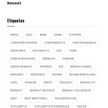
Renault
Etiquetas
ANFAC
AUDI
BMW
CHINA
CITROËN
COMISIÓN EUROPEA
COMPONENTES
CONCESIONARIOS
EMISIONES
FACONAUTO
FIAT
FORD
FORD ALMUSSAFES
FÁBRICAS
GANVAM
GRUPO RENAULT
HYUNDAI
KIA
MARCAS CHINAS
MERCADO
MERCEDES
NISSAN
NISSAN BARCELONA
OPEL
OPINIÓN
PERTE
PEUGEOT
PRODUCTO
RENAULT
RENAULT PALENCIA
RENAULT VALLADOLID
SEAT
SEAT MARTORELL
SEGURIDAD VIAL
STELLANTIS
STELLANTIS FIGUERUELAS
TALLER