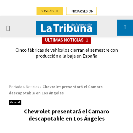
SUSCRÍBETE
INICIAR SESIÓN
PRIMARY
ÚLTIMAS NOTICIAS
MENU
 las
Cinco fábricas de vehículos cierran el semestre con
G
ión
producción a la baja en España
Portada
»
Noticias
»
Chevrolet presentará el Camaro
descapotable en Los Ángeles
General
Chevrolet presentará el Camaro
descapotable en Los Ángeles