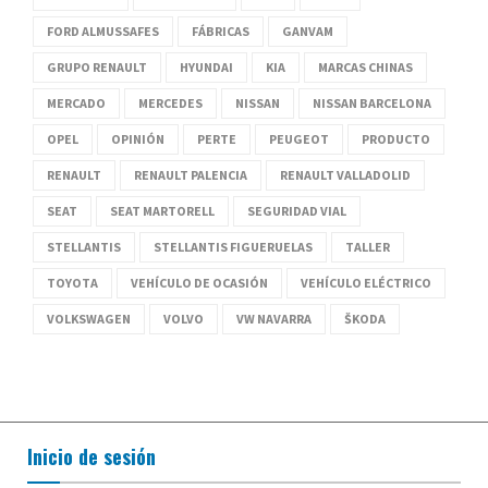
FORD ALMUSSAFES
FÁBRICAS
GANVAM
GRUPO RENAULT
HYUNDAI
KIA
MARCAS CHINAS
MERCADO
MERCEDES
NISSAN
NISSAN BARCELONA
OPEL
OPINIÓN
PERTE
PEUGEOT
PRODUCTO
RENAULT
RENAULT PALENCIA
RENAULT VALLADOLID
SEAT
SEAT MARTORELL
SEGURIDAD VIAL
STELLANTIS
STELLANTIS FIGUERUELAS
TALLER
TOYOTA
VEHÍCULO DE OCASIÓN
VEHÍCULO ELÉCTRICO
VOLKSWAGEN
VOLVO
VW NAVARRA
ŠKODA
Inicio de sesión