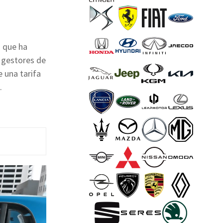
o que ha
e gestores de
e una tarifa
.