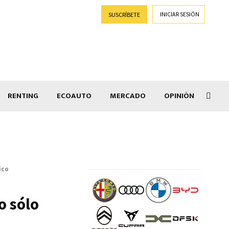
INICIAR SESIÓN
SUSCRÍBETE
RENTING
ECOAUTO
MERCADO
OPINIÓN
Goti
ico
o sólo