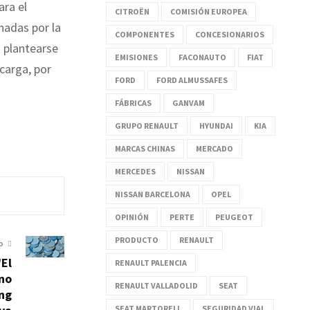
ara el
CITROËN
COMISIÓN EUROPEA
enadas por la
COMPONENTES
CONCESIONARIOS
a plantearse
EMISIONES
FACONAUTO
FIAT
ecarga, por
FORD
FORD ALMUSSAFES
FÁBRICAS
GANVAM
GRUPO RENAULT
HYUNDAI
KIA
MARCAS CHINAS
MERCADO
MERCEDES
NISSAN
NISSAN BARCELONA
OPEL
OPINIÓN
PERTE
PEUGEOT
PRODUCTO
RENAULT
O
'El
RENAULT PALENCIA
 no
RENAULT VALLADOLID
SEAT
ing
SEAT MARTORELL
SEGURIDAD VIAL