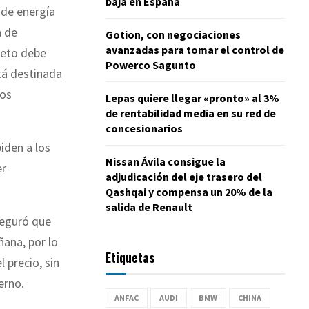
baja en España
 de energía
a de
Gotion, con negociaciones
avanzadas para tomar el control de
creto debe
Powerco Sagunto
tá destinada
los
Lepas quiere llegar «pronto» al 3%
de rentabilidad media en su red de
concesionarios
iden a los
Nissan Ávila consigue la
er
adjudicación del eje trasero del
Qashqai y compensa un 20% de la
salida de Renault
seguró que
ñana, por lo
Etiquetas
 precio, sin
erno.
ANFAC
AUDI
BMW
CHINA