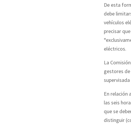
De esta form
debe limitar
vehículos el
precisar que
“exclusivame
eléctricos.
La Comisión,
gestores de 
supervisada 
En relación a
las seis hor
que se deber
distinguir (