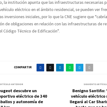
o, la institución apunta que las infraestructuras necesarias p
vehículo eléctrico en el ámbito residencial, se pueden ver fr
las inversiones iniciales, por lo que la CNE sugiere que “cabrí
ión de obligaciones en relación con las infraestructuras de r
el Código Técnico de Edificación”.
COMPARTIR
ARTÍCULO ANTERIOR
SIGUIENTE ARTÍCUL
eugeot descubre un
Benigno Santiño: 
portivo eléctrico de 340
vehículo eléctrico
aballos y autonomía de
llegará al Car Shar