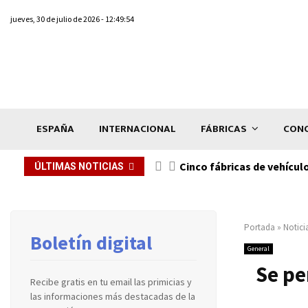
jueves, 30 de julio de 2026 - 12:49:54
ESPAÑA
INTERNACIONAL
FÁBRICAS
CONC
n de...
Cinco fábricas de vehícul
ÚLTIMAS NOTICIAS
Portada
»
Notici
Boletín digital
General
Se pe
Recibe gratis en tu email las primicias y
las informaciones más destacadas de la