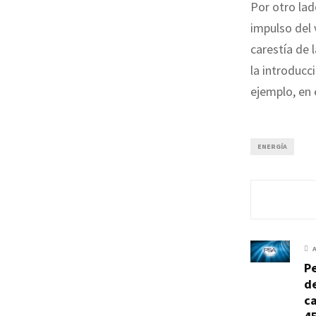
Por otro lad
impulso del 
carestía de 
la introducc
ejemplo, en 
ENERGÍA
P
de
c