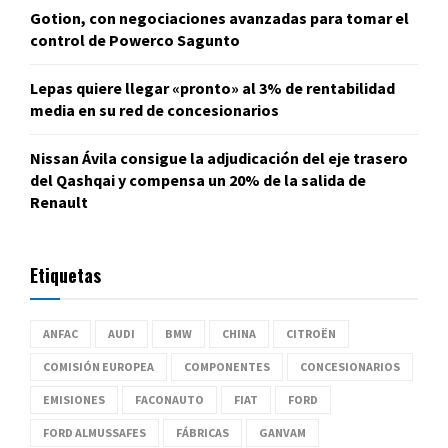
Gotion, con negociaciones avanzadas para tomar el
control de Powerco Sagunto
Lepas quiere llegar «pronto» al 3% de rentabilidad
media en su red de concesionarios
Nissan Ávila consigue la adjudicación del eje trasero
del Qashqai y compensa un 20% de la salida de
Renault
Etiquetas
ANFAC
AUDI
BMW
CHINA
CITROËN
COMISIÓN EUROPEA
COMPONENTES
CONCESIONARIOS
EMISIONES
FACONAUTO
FIAT
FORD
FORD ALMUSSAFES
FÁBRICAS
GANVAM