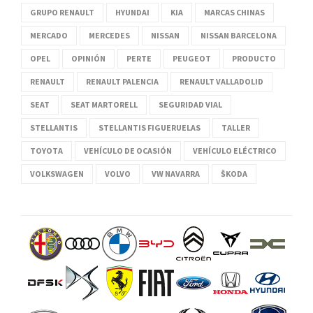
GRUPO RENAULT
HYUNDAI
KIA
MARCAS CHINAS
MERCADO
MERCEDES
NISSAN
NISSAN BARCELONA
OPEL
OPINIÓN
PERTE
PEUGEOT
PRODUCTO
RENAULT
RENAULT PALENCIA
RENAULT VALLADOLID
SEAT
SEAT MARTORELL
SEGURIDAD VIAL
STELLANTIS
STELLANTIS FIGUERUELAS
TALLER
TOYOTA
VEHÍCULO DE OCASIÓN
VEHÍCULO ELÉCTRICO
VOLKSWAGEN
VOLVO
VW NAVARRA
ŠKODA