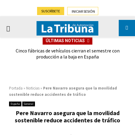
SUSCRÍBETE
INICIAR SESIÓN
PRIMARY
ÚLTIMAS NOTICIAS
MENU
 las
Cinco fábricas de vehículos cierran el semestre con
G
ión
producción a la baja en España
Portada
»
Noticias
»
Pere Navarro asegura que la movilidad
sostenible reduce accidentes de tráfico
España
General
Pere Navarro asegura que la movilidad
sostenible reduce accidentes de tráfico