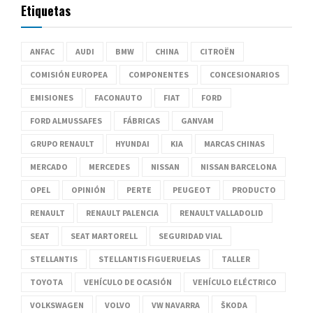
Etiquetas
ANFAC
AUDI
BMW
CHINA
CITROËN
COMISIÓN EUROPEA
COMPONENTES
CONCESIONARIOS
EMISIONES
FACONAUTO
FIAT
FORD
FORD ALMUSSAFES
FÁBRICAS
GANVAM
GRUPO RENAULT
HYUNDAI
KIA
MARCAS CHINAS
MERCADO
MERCEDES
NISSAN
NISSAN BARCELONA
OPEL
OPINIÓN
PERTE
PEUGEOT
PRODUCTO
RENAULT
RENAULT PALENCIA
RENAULT VALLADOLID
SEAT
SEAT MARTORELL
SEGURIDAD VIAL
STELLANTIS
STELLANTIS FIGUERUELAS
TALLER
TOYOTA
VEHÍCULO DE OCASIÓN
VEHÍCULO ELÉCTRICO
VOLKSWAGEN
VOLVO
VW NAVARRA
ŠKODA