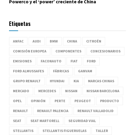
Powerco y el ‘power’ creciente de China
Etiquetas
ANFAC
AUDI
BMW
CHINA
CITROËN
COMISIÓN EUROPEA
COMPONENTES
CONCESIONARIOS
EMISIONES
FACONAUTO
FIAT
FORD
FORD ALMUSSAFES
FÁBRICAS
GANVAM
GRUPO RENAULT
HYUNDAI
KIA
MARCAS CHINAS
MERCADO
MERCEDES
NISSAN
NISSAN BARCELONA
OPEL
OPINIÓN
PERTE
PEUGEOT
PRODUCTO
RENAULT
RENAULT PALENCIA
RENAULT VALLADOLID
SEAT
SEAT MARTORELL
SEGURIDAD VIAL
STELLANTIS
STELLANTIS FIGUERUELAS
TALLER