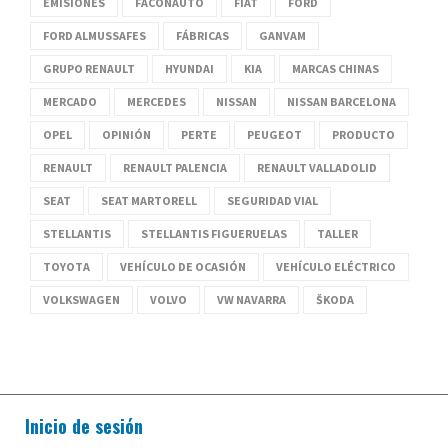
EMISIONES
FACONAUTO
FIAT
FORD
FORD ALMUSSAFES
FÁBRICAS
GANVAM
GRUPO RENAULT
HYUNDAI
KIA
MARCAS CHINAS
MERCADO
MERCEDES
NISSAN
NISSAN BARCELONA
OPEL
OPINIÓN
PERTE
PEUGEOT
PRODUCTO
RENAULT
RENAULT PALENCIA
RENAULT VALLADOLID
SEAT
SEAT MARTORELL
SEGURIDAD VIAL
STELLANTIS
STELLANTIS FIGUERUELAS
TALLER
TOYOTA
VEHÍCULO DE OCASIÓN
VEHÍCULO ELÉCTRICO
VOLKSWAGEN
VOLVO
VW NAVARRA
ŠKODA
Inicio de sesión