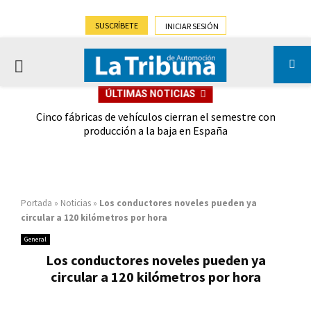
SUSCRÍBETE
INICIAR SESIÓN
PRIMARY
ÚLTIMAS NOTICIAS
MENU
 las
Cinco fábricas de vehículos cierran el semestre con
G
ión
producción a la baja en España
Portada
»
Noticias
»
Los conductores noveles pueden ya
circular a 120 kilómetros por hora
General
Los conductores noveles pueden ya
circular a 120 kilómetros por hora