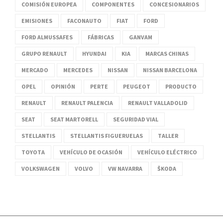
COMISIÓN EUROPEA
COMPONENTES
CONCESIONARIOS
EMISIONES
FACONAUTO
FIAT
FORD
FORD ALMUSSAFES
FÁBRICAS
GANVAM
GRUPO RENAULT
HYUNDAI
KIA
MARCAS CHINAS
MERCADO
MERCEDES
NISSAN
NISSAN BARCELONA
OPEL
OPINIÓN
PERTE
PEUGEOT
PRODUCTO
RENAULT
RENAULT PALENCIA
RENAULT VALLADOLID
SEAT
SEAT MARTORELL
SEGURIDAD VIAL
STELLANTIS
STELLANTIS FIGUERUELAS
TALLER
TOYOTA
VEHÍCULO DE OCASIÓN
VEHÍCULO ELÉCTRICO
VOLKSWAGEN
VOLVO
VW NAVARRA
ŠKODA