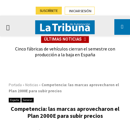
SUSCRÍBETE
INICIAR SESIÓN
PRIMARY
ÚLTIMAS NOTICIAS
MENU
 las
Cinco fábricas de vehículos cierran el semestre con
G
ión
producción a la baja en España
Portada
»
Noticias
»
Competencia: las marcas aprovecharon el
Plan 2000E para subir precios
España
General
Competencia: las marcas aprovecharon el
Plan 2000E para subir precios