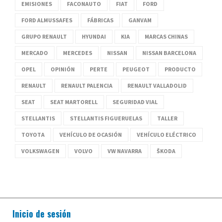
EMISIONES
FACONAUTO
FIAT
FORD
FORD ALMUSSAFES
FÁBRICAS
GANVAM
GRUPO RENAULT
HYUNDAI
KIA
MARCAS CHINAS
MERCADO
MERCEDES
NISSAN
NISSAN BARCELONA
OPEL
OPINIÓN
PERTE
PEUGEOT
PRODUCTO
RENAULT
RENAULT PALENCIA
RENAULT VALLADOLID
SEAT
SEAT MARTORELL
SEGURIDAD VIAL
STELLANTIS
STELLANTIS FIGUERUELAS
TALLER
TOYOTA
VEHÍCULO DE OCASIÓN
VEHÍCULO ELÉCTRICO
VOLKSWAGEN
VOLVO
VW NAVARRA
ŠKODA
Inicio de sesión