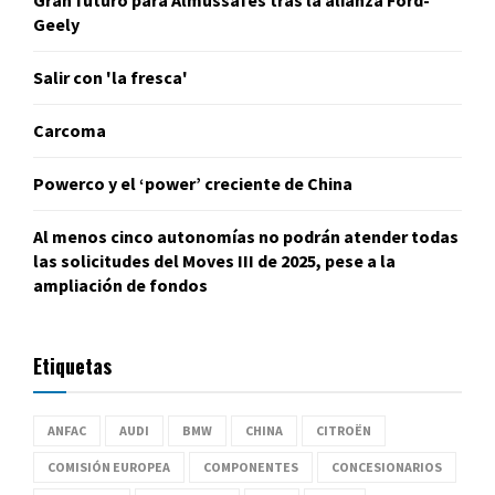
Gran futuro para Almussafes tras la alianza Ford-
Geely
Salir con 'la fresca'
Carcoma
Powerco y el ‘power’ creciente de China
Al menos cinco autonomías no podrán atender todas
las solicitudes del Moves III de 2025, pese a la
ampliación de fondos
Etiquetas
ANFAC
AUDI
BMW
CHINA
CITROËN
COMISIÓN EUROPEA
COMPONENTES
CONCESIONARIOS