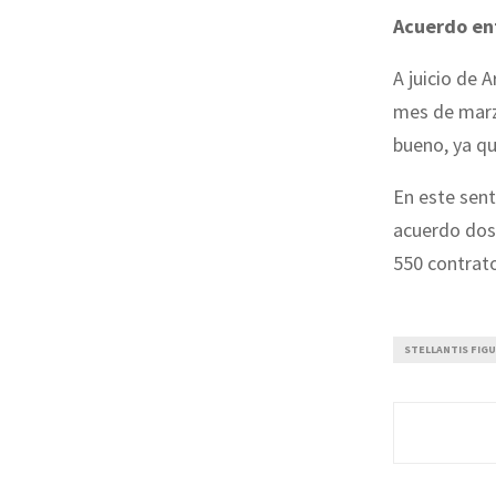
Acuerdo en
A juicio de 
mes de marzo
bueno, ya qu
En este sent
acuerdo dosc
550 contrato
STELLANTIS FIG