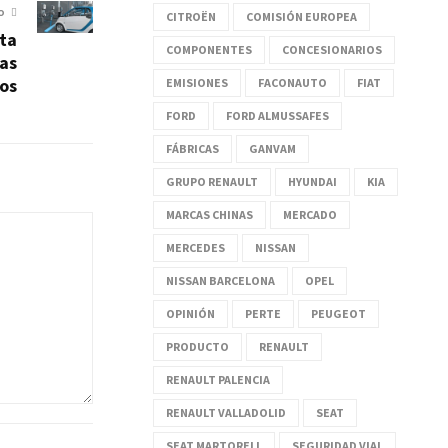
O
CITROËN
COMISIÓN EUROPEA
ota
COMPONENTES
CONCESIONARIOS
as
os
EMISIONES
FACONAUTO
FIAT
FORD
FORD ALMUSSAFES
FÁBRICAS
GANVAM
GRUPO RENAULT
HYUNDAI
KIA
MARCAS CHINAS
MERCADO
MERCEDES
NISSAN
NISSAN BARCELONA
OPEL
OPINIÓN
PERTE
PEUGEOT
PRODUCTO
RENAULT
RENAULT PALENCIA
RENAULT VALLADOLID
SEAT
SEAT MARTORELL
SEGURIDAD VIAL