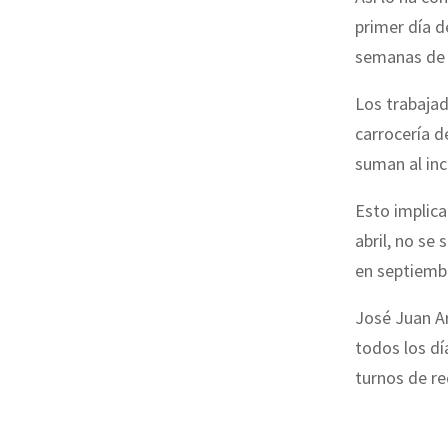
primer día d
semanas de 
Los trabaja
carrocería d
suman al inc
Esto implica
abril, no se
en septiembr
José Juan Ar
todos los dí
turnos de re