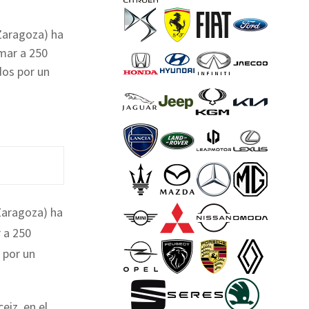
Zaragoza) ha
amar a 250
dos por un
Zaragoza) ha
r a 250
 por un
eiz, en el