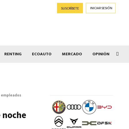
INICIAR SESIÓN
SUSCRÍBETE
RENTING
ECOAUTO
MERCADO
OPINIÓN
Goti
50 empleados
e noche