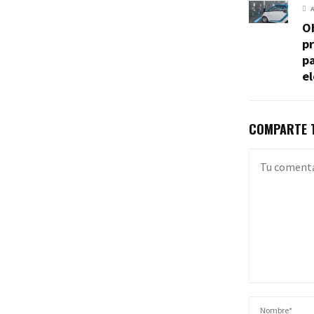
O
pr
pa
el
COMPARTE T