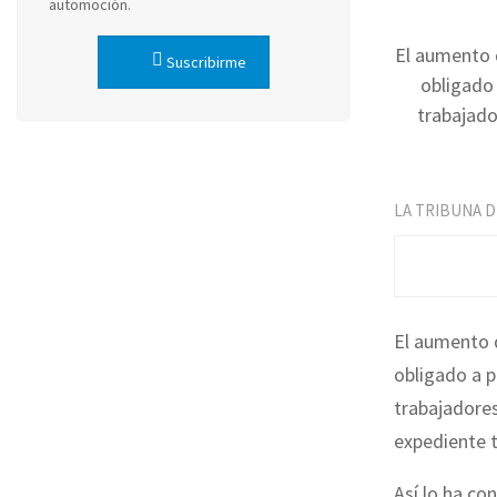
automoción.
El aumento 
Suscribirme
obligado 
trabajado
LA TRIBUNA 
El aumento d
obligado a p
trabajadores
expediente 
Así lo ha co