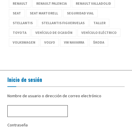
RENAULT
RENAULT PALENCIA
RENAULT VALLADOLID
SEAT
SEAT MARTORELL
SEGURIDAD VIAL
STELLANTIS
STELLANTIS FIGUERUELAS
TALLER
TOYOTA
VEHÍCULO DE OCASIÓN
VEHÍCULO ELÉCTRICO
VOLKSWAGEN
VOLVO
VW NAVARRA
ŠKODA
Inicio de sesión
Nombre de usuario o dirección de correo electrónico
Contraseña