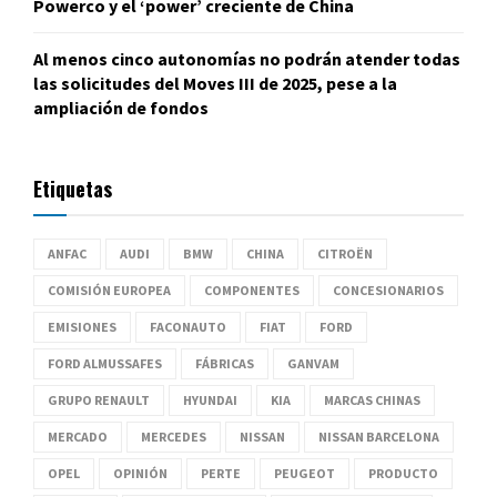
Powerco y el ‘power’ creciente de China
Al menos cinco autonomías no podrán atender todas
las solicitudes del Moves III de 2025, pese a la
ampliación de fondos
Etiquetas
ANFAC
AUDI
BMW
CHINA
CITROËN
COMISIÓN EUROPEA
COMPONENTES
CONCESIONARIOS
EMISIONES
FACONAUTO
FIAT
FORD
FORD ALMUSSAFES
FÁBRICAS
GANVAM
GRUPO RENAULT
HYUNDAI
KIA
MARCAS CHINAS
MERCADO
MERCEDES
NISSAN
NISSAN BARCELONA
OPEL
OPINIÓN
PERTE
PEUGEOT
PRODUCTO