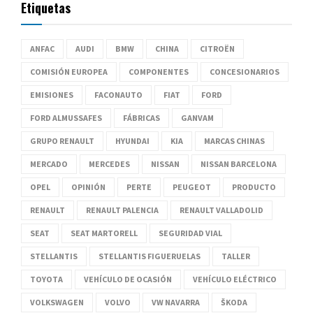
Etiquetas
ANFAC
AUDI
BMW
CHINA
CITROËN
COMISIÓN EUROPEA
COMPONENTES
CONCESIONARIOS
EMISIONES
FACONAUTO
FIAT
FORD
FORD ALMUSSAFES
FÁBRICAS
GANVAM
GRUPO RENAULT
HYUNDAI
KIA
MARCAS CHINAS
MERCADO
MERCEDES
NISSAN
NISSAN BARCELONA
OPEL
OPINIÓN
PERTE
PEUGEOT
PRODUCTO
RENAULT
RENAULT PALENCIA
RENAULT VALLADOLID
SEAT
SEAT MARTORELL
SEGURIDAD VIAL
STELLANTIS
STELLANTIS FIGUERUELAS
TALLER
TOYOTA
VEHÍCULO DE OCASIÓN
VEHÍCULO ELÉCTRICO
VOLKSWAGEN
VOLVO
VW NAVARRA
ŠKODA