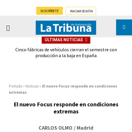
SUSCRÍBETE
INICIAR SESIÓN
PRIMARY
ÚLTIMAS NOTICIAS
MENU
 las
Cinco fábricas de vehículos cierran el semestre con
G
ión
producción a la baja en España
Portada
»
Noticias
»
El nuevo Focus responde en condiciones
extremas
El nuevo Focus responde en condiciones
extremas
CARLOS OLMO / Madrid