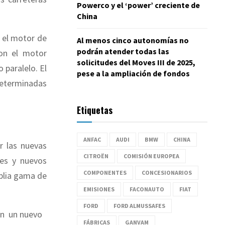
Powerco y el ‘power’ creciente de
China
 el motor de
Al menos cinco autonomías no
podrán atender todas las
con el motor
solicitudes del Moves III de 2025,
 paralelo. El
pese a la ampliación de fondos
eterminadas
Etiquetas
ANFAC
AUDI
BMW
CHINA
r las nuevas
CITROËN
COMISIÓN EUROPEA
pes y nuevos
COMPONENTES
CONCESIONARIOS
plia gama de
EMISIONES
FACONAUTO
FIAT
FORD
FORD ALMUSSAFES
con un nuevo
FÁBRICAS
GANVAM