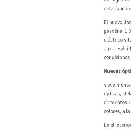
estadounide
El nuevo Ja
gasolina 1.
eléctrico si
Jazz Hybri
condiciones
Nuevas ópt
Visualmente
ópticas, de
elementos c
colores, a l
En el interi