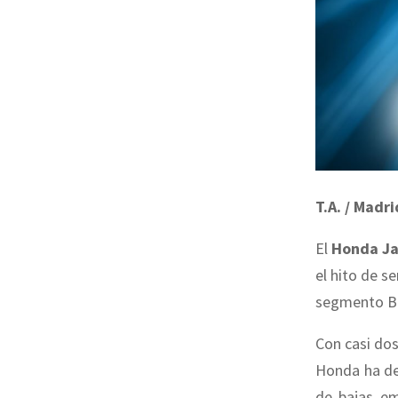
T.A. / Madri
El
Honda Ja
el hito de s
segmento B i
Con casi dos
Honda ha de
de bajas em