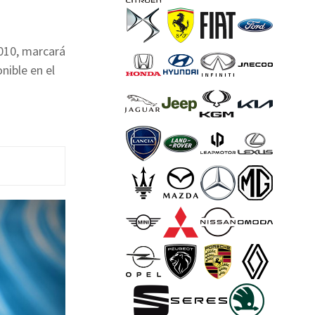
2010, marcará
nible en el