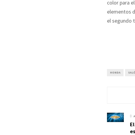
color para e
elementos d
el segundo t
HONDA
SALÓ
E
es