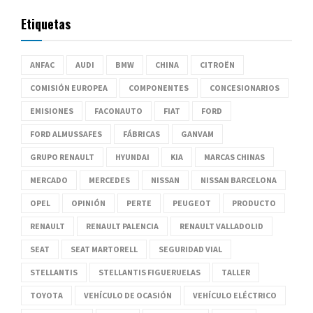
Etiquetas
ANFAC
AUDI
BMW
CHINA
CITROËN
COMISIÓN EUROPEA
COMPONENTES
CONCESIONARIOS
EMISIONES
FACONAUTO
FIAT
FORD
FORD ALMUSSAFES
FÁBRICAS
GANVAM
GRUPO RENAULT
HYUNDAI
KIA
MARCAS CHINAS
MERCADO
MERCEDES
NISSAN
NISSAN BARCELONA
OPEL
OPINIÓN
PERTE
PEUGEOT
PRODUCTO
RENAULT
RENAULT PALENCIA
RENAULT VALLADOLID
SEAT
SEAT MARTORELL
SEGURIDAD VIAL
STELLANTIS
STELLANTIS FIGUERUELAS
TALLER
TOYOTA
VEHÍCULO DE OCASIÓN
VEHÍCULO ELÉCTRICO