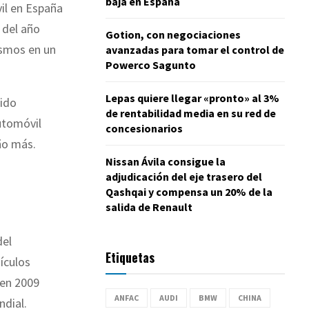
baja en España
il en España
 del año
Gotion, con negociaciones
ismos en un
avanzadas para tomar el control de
Powerco Sagunto
Lepas quiere llegar «pronto» al 3%
sido
de rentabilidad media en su red de
utomóvil
concesionarios
ño más.
Nissan Ávila consigue la
adjudicación del eje trasero del
Qashqai y compensa un 20% de la
salida de Renault
del
Etiquetas
ículos
 en 2009
ANFAC
AUDI
BMW
CHINA
ndial.