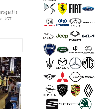
rrogará la
de UGT.