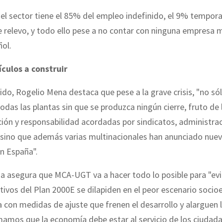
el sector tiene el 85% del empleo indefinido, el 9% tempora
 relevo, y todo ello pese a no contar con ninguna empresa 
ñol.
culos a construir
ido, Rogelio Mena destaca que pese a la grave crisis, "no s
das las plantas sin que se produzca ningún cierre, fruto de
ión y responsabilidad acordadas por sindicatos, administra
 sino que además varias multinacionales han anunciado nuev
en España".
 asegura que MCA-UGT va a hacer todo lo posible para "evi
tivos del Plan 2000E se dilapiden en el peor escenario soci
ia con medidas de ajuste que frenen el desarrollo y alarguen la
amos que la economía debe estar al servicio de los ciudada