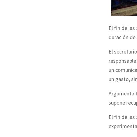
El fin de la
duración de 
El secretari
responsable 
un comunica
un gasto, si
Argumenta Ro
supone recup
El fin de la
experimentad