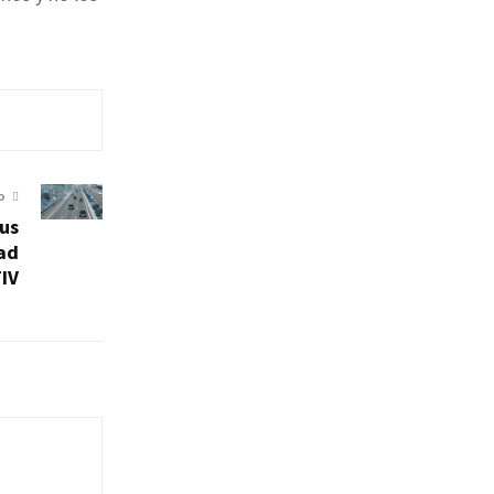
O
us
dad
TIV