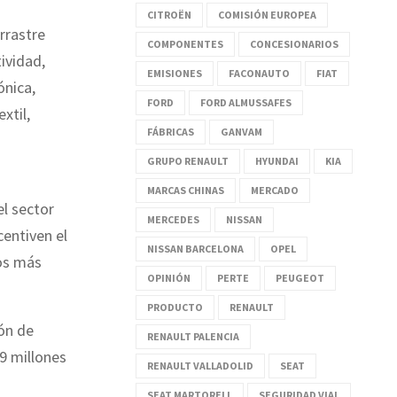
CITROËN
COMISIÓN EUROPEA
rrastre
COMPONENTES
CONCESIONARIOS
ividad,
EMISIONES
FACONAUTO
FIAT
ónica,
FORD
FORD ALMUSSAFES
xtil,
FÁBRICAS
GANVAM
GRUPO RENAULT
HYUNDAI
KIA
MARCAS CHINAS
MERCADO
el sector
MERCEDES
NISSAN
centiven el
NISSAN BARCELONA
OPEL
los más
OPINIÓN
PERTE
PEUGEOT
PRODUCTO
RENAULT
ón de
RENAULT PALENCIA
29 millones
RENAULT VALLADOLID
SEAT
SEAT MARTORELL
SEGURIDAD VIAL