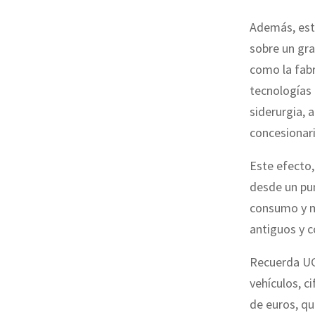
Además, esta
sobre un gra
como la fabr
tecnologías 
siderurgia,
concesionari
Este efecto,
desde un pun
consumo y me
antiguos y 
Recuerda UG
vehículos, c
de euros, qu