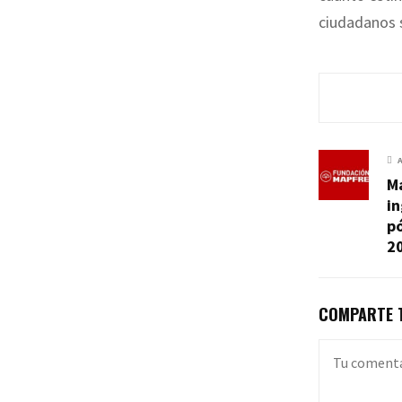
ciudadanos s
M
in
pó
2
COMPARTE T