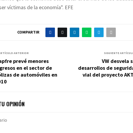
er víctimas de la economía". EFE
COMPARTIR
ARTÍCULO ANTERIOR
SIGUIENTE ARTÍCUL
apfre prevé menores
VW desvela s
gresos en el sector de
desarrollos de seguri
lizas de automóviles en
vial del proyecto AK
010
U OPINIÓN