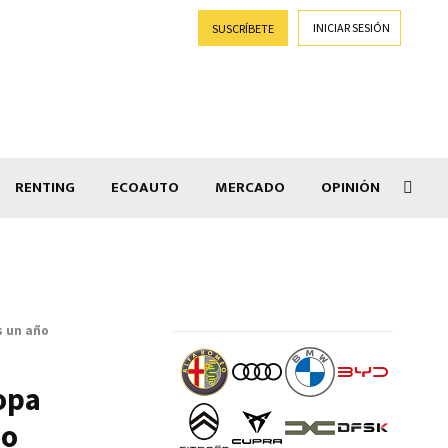
INICIAR SESIÓN
SUSCRÍBETE
RENTING
ECOAUTO
MERCADO
OPINIÓN
Goti
s un año
ropa
ño