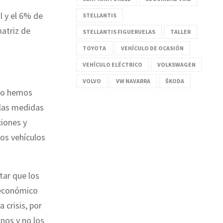
l y el 6% de
STELLANTIS
matriz de
STELLANTIS FIGUERUELAS
TALLER
TOYOTA
VEHÍCULO DE OCASIÓN
VEHÍCULO ELÉCTRICO
VOLKSWAGEN
VOLVO
VW NAVARRA
ŠKODA
ólo hemos
 las medidas
ciones y
os vehículos
tar que los
oeconómico
 crisis, por
nos y no los