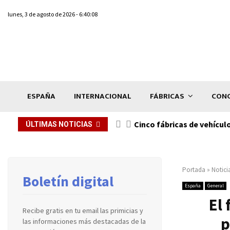
lunes, 3 de agosto de 2026 - 6:40:08
ESPAÑA
INTERNACIONAL
FÁBRICAS
CONC
n de...
Cinco fábricas de vehícul
ÚLTIMAS NOTICIAS
Portada
»
Notici
Boletín digital
España
General
El 
Recibe gratis en tu email las primicias y
p
las informaciones más destacadas de la