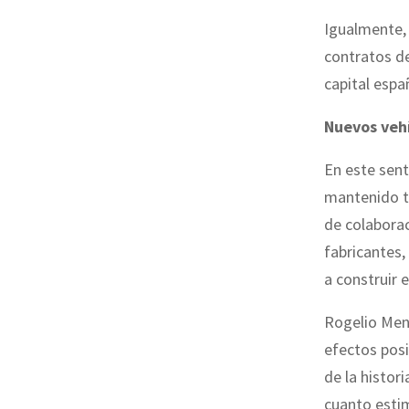
Igualmente, 
contratos de
capital espa
Nuevos vehí
En este sent
mantenido to
de colaborac
fabricantes,
a construir 
Rogelio Mena
efectos posi
de la histor
cuanto estim