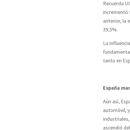
Recuerda UGT
incrementó 
anterior, la
39,5%.
La influenci
fundamental,
tanto en Esp
España man
Aún así, Esp
automóvil, y
industriales
ascendió del