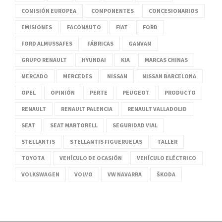
COMISIÓN EUROPEA
COMPONENTES
CONCESIONARIOS
EMISIONES
FACONAUTO
FIAT
FORD
FORD ALMUSSAFES
FÁBRICAS
GANVAM
GRUPO RENAULT
HYUNDAI
KIA
MARCAS CHINAS
MERCADO
MERCEDES
NISSAN
NISSAN BARCELONA
OPEL
OPINIÓN
PERTE
PEUGEOT
PRODUCTO
RENAULT
RENAULT PALENCIA
RENAULT VALLADOLID
SEAT
SEAT MARTORELL
SEGURIDAD VIAL
STELLANTIS
STELLANTIS FIGUERUELAS
TALLER
TOYOTA
VEHÍCULO DE OCASIÓN
VEHÍCULO ELÉCTRICO
VOLKSWAGEN
VOLVO
VW NAVARRA
ŠKODA