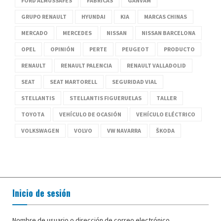
FORD ALMUSSAFES
FÁBRICAS
GANVAM
GRUPO RENAULT
HYUNDAI
KIA
MARCAS CHINAS
MERCADO
MERCEDES
NISSAN
NISSAN BARCELONA
OPEL
OPINIÓN
PERTE
PEUGEOT
PRODUCTO
RENAULT
RENAULT PALENCIA
RENAULT VALLADOLID
SEAT
SEAT MARTORELL
SEGURIDAD VIAL
STELLANTIS
STELLANTIS FIGUERUELAS
TALLER
TOYOTA
VEHÍCULO DE OCASIÓN
VEHÍCULO ELÉCTRICO
VOLKSWAGEN
VOLVO
VW NAVARRA
ŠKODA
Inicio de sesión
Nombre de usuario o dirección de correo electrónico