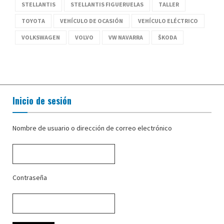
STELLANTIS
STELLANTIS FIGUERUELAS
TALLER
TOYOTA
VEHÍCULO DE OCASIÓN
VEHÍCULO ELÉCTRICO
VOLKSWAGEN
VOLVO
VW NAVARRA
ŠKODA
Inicio de sesión
Nombre de usuario o dirección de correo electrónico
Contraseña