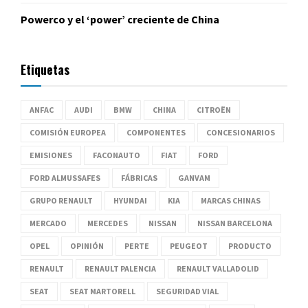
Powerco y el ‘power’ creciente de China
Etiquetas
ANFAC
AUDI
BMW
CHINA
CITROËN
COMISIÓN EUROPEA
COMPONENTES
CONCESIONARIOS
EMISIONES
FACONAUTO
FIAT
FORD
FORD ALMUSSAFES
FÁBRICAS
GANVAM
GRUPO RENAULT
HYUNDAI
KIA
MARCAS CHINAS
MERCADO
MERCEDES
NISSAN
NISSAN BARCELONA
OPEL
OPINIÓN
PERTE
PEUGEOT
PRODUCTO
RENAULT
RENAULT PALENCIA
RENAULT VALLADOLID
SEAT
SEAT MARTORELL
SEGURIDAD VIAL