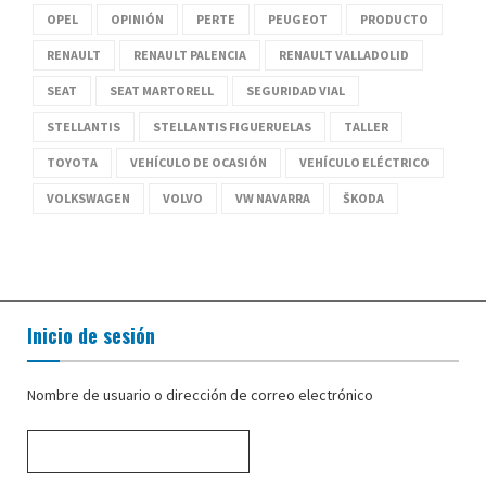
OPEL
OPINIÓN
PERTE
PEUGEOT
PRODUCTO
RENAULT
RENAULT PALENCIA
RENAULT VALLADOLID
SEAT
SEAT MARTORELL
SEGURIDAD VIAL
STELLANTIS
STELLANTIS FIGUERUELAS
TALLER
TOYOTA
VEHÍCULO DE OCASIÓN
VEHÍCULO ELÉCTRICO
VOLKSWAGEN
VOLVO
VW NAVARRA
ŠKODA
Inicio de sesión
Nombre de usuario o dirección de correo electrónico