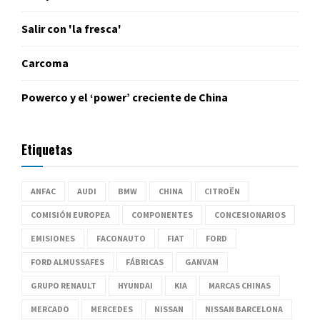
Salir con 'la fresca'
Carcoma
Powerco y el ‘power’ creciente de China
Etiquetas
ANFAC
AUDI
BMW
CHINA
CITROËN
COMISIÓN EUROPEA
COMPONENTES
CONCESIONARIOS
EMISIONES
FACONAUTO
FIAT
FORD
FORD ALMUSSAFES
FÁBRICAS
GANVAM
GRUPO RENAULT
HYUNDAI
KIA
MARCAS CHINAS
MERCADO
MERCEDES
NISSAN
NISSAN BARCELONA