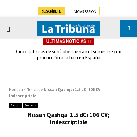
SUSCRÍBETE
INICIAR SESIÓN
PRIMARY
ÚLTIMAS NOTICIAS
MENU
 las
Cinco fábricas de vehículos cierran el semestre con
G
ión
producción a la baja en España
Portada
»
Noticias
»
Nissan Qashqai 1.5 dCi 106 CV;
Indescriptible
General
Producto
Nissan Qashqai 1.5 dCi 106 CV;
Indescriptible