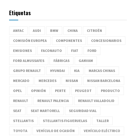
Etiquetas
ANFAC
AUDI
BMW
CHINA
CITROËN
COMISIÓN EUROPEA
COMPONENTES
CONCESIONARIOS
EMISIONES
FACONAUTO
FIAT
FORD
FORD ALMUSSAFES
FÁBRICAS
GANVAM
GRUPO RENAULT
HYUNDAI
KIA
MARCAS CHINAS
MERCADO
MERCEDES
NISSAN
NISSAN BARCELONA
OPEL
OPINIÓN
PERTE
PEUGEOT
PRODUCTO
RENAULT
RENAULT PALENCIA
RENAULT VALLADOLID
SEAT
SEAT MARTORELL
SEGURIDAD VIAL
STELLANTIS
STELLANTIS FIGUERUELAS
TALLER
TOYOTA
VEHÍCULO DE OCASIÓN
VEHÍCULO ELÉCTRICO