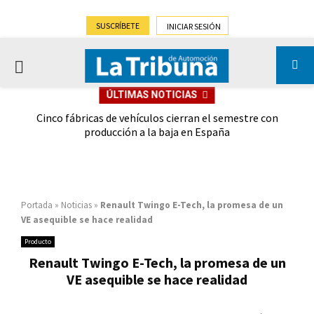
SUSCRÍBETE
INICIAR SESIÓN
PRIMARY
ÚLTIMAS NOTICIAS
MENU
 las
Cinco fábricas de vehículos cierran el semestre con
G
ión
producción a la baja en España
Portada
»
Noticias
»
Renault Twingo E-Tech, la promesa de un
VE asequible se hace realidad
Producto
Renault Twingo E-Tech, la promesa de un
VE asequible se hace realidad