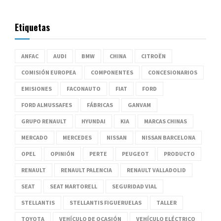
Etiquetas
ANFAC
AUDI
BMW
CHINA
CITROËN
COMISIÓN EUROPEA
COMPONENTES
CONCESIONARIOS
EMISIONES
FACONAUTO
FIAT
FORD
FORD ALMUSSAFES
FÁBRICAS
GANVAM
GRUPO RENAULT
HYUNDAI
KIA
MARCAS CHINAS
MERCADO
MERCEDES
NISSAN
NISSAN BARCELONA
OPEL
OPINIÓN
PERTE
PEUGEOT
PRODUCTO
RENAULT
RENAULT PALENCIA
RENAULT VALLADOLID
SEAT
SEAT MARTORELL
SEGURIDAD VIAL
STELLANTIS
STELLANTIS FIGUERUELAS
TALLER
TOYOTA
VEHÍCULO DE OCASIÓN
VEHÍCULO ELÉCTRICO