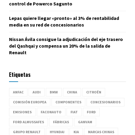
control de Powerco Sagunto
Lepas quiere llegar «pronto» al 3% de rentabilidad
media en su red de concesionarios
Nissan Ávila consigue la adjudicación del eje trasero
del Qashqai y compensa un 20% de la salida de
Renault
Etiquetas
ANFAC
AUDI
BMW
CHINA
CITROËN
COMISIÓN EUROPEA
COMPONENTES
CONCESIONARIOS
EMISIONES
FACONAUTO
FIAT
FORD
FORD ALMUSSAFES
FÁBRICAS
GANVAM
GRUPO RENAULT
HYUNDAI
KIA
MARCAS CHINAS