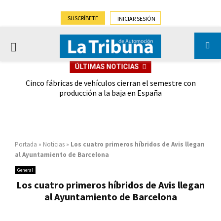
SUSCRÍBETE
INICIAR SESIÓN
PRIMARY
ÚLTIMAS NOTICIAS
MENU
 las
Cinco fábricas de vehículos cierran el semestre con
G
ión
producción a la baja en España
Portada
»
Noticias
»
Los cuatro primeros híbridos de Avis llegan
al Ayuntamiento de Barcelona
General
Los cuatro primeros híbridos de Avis llegan
al Ayuntamiento de Barcelona