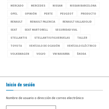
MERCADO
MERCEDES
NISSAN
NISSAN BARCELONA
OPEL
OPINIÓN
PERTE
PEUGEOT
PRODUCTO
RENAULT
RENAULT PALENCIA
RENAULT VALLADOLID
SEAT
SEAT MARTORELL
SEGURIDAD VIAL
STELLANTIS
STELLANTIS FIGUERUELAS
TALLER
TOYOTA
VEHÍCULO DE OCASIÓN
VEHÍCULO ELÉCTRICO
VOLKSWAGEN
VOLVO
VW NAVARRA
ŠKODA
Inicio de sesión
Nombre de usuario o dirección de correo electrónico