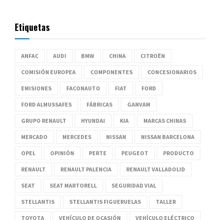
Etiquetas
ANFAC
AUDI
BMW
CHINA
CITROËN
COMISIÓN EUROPEA
COMPONENTES
CONCESIONARIOS
EMISIONES
FACONAUTO
FIAT
FORD
FORD ALMUSSAFES
FÁBRICAS
GANVAM
GRUPO RENAULT
HYUNDAI
KIA
MARCAS CHINAS
MERCADO
MERCEDES
NISSAN
NISSAN BARCELONA
OPEL
OPINIÓN
PERTE
PEUGEOT
PRODUCTO
RENAULT
RENAULT PALENCIA
RENAULT VALLADOLID
SEAT
SEAT MARTORELL
SEGURIDAD VIAL
STELLANTIS
STELLANTIS FIGUERUELAS
TALLER
TOYOTA
VEHÍCULO DE OCASIÓN
VEHÍCULO ELÉCTRICO