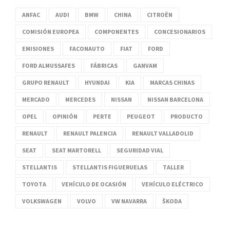
ANFAC
AUDI
BMW
CHINA
CITROËN
COMISIÓN EUROPEA
COMPONENTES
CONCESIONARIOS
EMISIONES
FACONAUTO
FIAT
FORD
FORD ALMUSSAFES
FÁBRICAS
GANVAM
GRUPO RENAULT
HYUNDAI
KIA
MARCAS CHINAS
MERCADO
MERCEDES
NISSAN
NISSAN BARCELONA
OPEL
OPINIÓN
PERTE
PEUGEOT
PRODUCTO
RENAULT
RENAULT PALENCIA
RENAULT VALLADOLID
SEAT
SEAT MARTORELL
SEGURIDAD VIAL
STELLANTIS
STELLANTIS FIGUERUELAS
TALLER
TOYOTA
VEHÍCULO DE OCASIÓN
VEHÍCULO ELÉCTRICO
VOLKSWAGEN
VOLVO
VW NAVARRA
ŠKODA