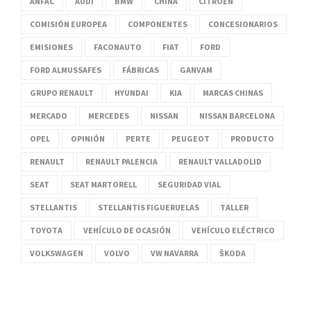
ANFAC
AUDI
BMW
CHINA
CITROËN
COMISIÓN EUROPEA
COMPONENTES
CONCESIONARIOS
EMISIONES
FACONAUTO
FIAT
FORD
FORD ALMUSSAFES
FÁBRICAS
GANVAM
GRUPO RENAULT
HYUNDAI
KIA
MARCAS CHINAS
MERCADO
MERCEDES
NISSAN
NISSAN BARCELONA
OPEL
OPINIÓN
PERTE
PEUGEOT
PRODUCTO
RENAULT
RENAULT PALENCIA
RENAULT VALLADOLID
SEAT
SEAT MARTORELL
SEGURIDAD VIAL
STELLANTIS
STELLANTIS FIGUERUELAS
TALLER
TOYOTA
VEHÍCULO DE OCASIÓN
VEHÍCULO ELÉCTRICO
VOLKSWAGEN
VOLVO
VW NAVARRA
ŠKODA