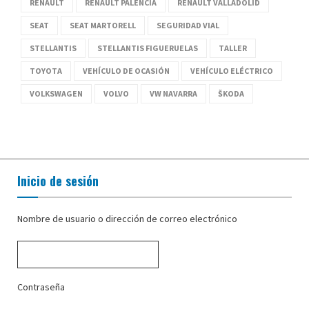
RENAULT
RENAULT PALENCIA
RENAULT VALLADOLID
SEAT
SEAT MARTORELL
SEGURIDAD VIAL
STELLANTIS
STELLANTIS FIGUERUELAS
TALLER
TOYOTA
VEHÍCULO DE OCASIÓN
VEHÍCULO ELÉCTRICO
VOLKSWAGEN
VOLVO
VW NAVARRA
ŠKODA
Inicio de sesión
Nombre de usuario o dirección de correo electrónico
Contraseña