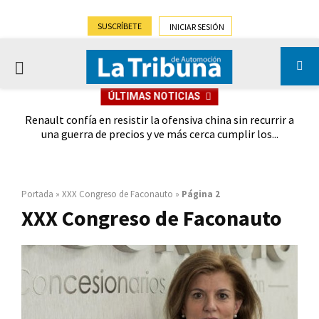
SUSCRÍBETE
INICIAR SESIÓN
PRIMARY
ÚLTIMAS NOTICIAS
MENU
oches
Renault confía en resistir la ofensiva china sin recurrir a
Ebro
028
una guerra de precios y ve más cerca cumplir los...
Portada
»
XXX Congreso de Faconauto
»
Página 2
XXX Congreso de Faconauto