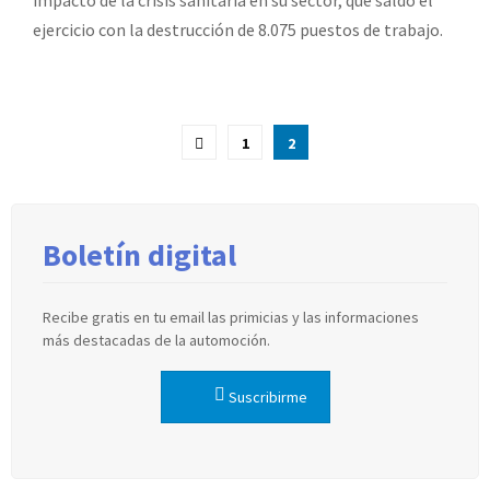
impacto de la crisis sanitaria en su sector, que saldó el
ejercicio con la destrucción de 8.075 puestos de trabajo.
Paginación
1
2
de
entradas
Boletín digital
Recibe gratis en tu email las primicias y las informaciones
más destacadas de la automoción.
Suscribirme