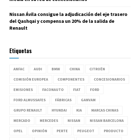
Nissan Ávila consigue la adjudicación del eje trasero
del Qashqai y compensa un 20% de la salida de
Renault
Etiquetas
ANFAC
AUDI
BMW
CHINA
CITROËN
COMISIÓN EUROPEA
COMPONENTES
CONCESIONARIOS
EMISIONES
FACONAUTO
FIAT
FORD
FORD ALMUSSAFES
FÁBRICAS
GANVAM
GRUPO RENAULT
HYUNDAI
KIA
MARCAS CHINAS
MERCADO
MERCEDES
NISSAN
NISSAN BARCELONA
OPEL
OPINIÓN
PERTE
PEUGEOT
PRODUCTO