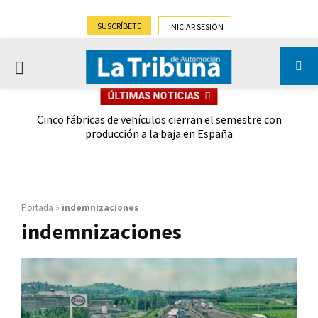
SUSCRÍBETE
INICIAR SESIÓN
PRIMARY
ÚLTIMAS NOTICIAS
MENU
 las
Cinco fábricas de vehículos cierran el semestre con
G
ión
producción a la baja en España
Portada
»
indemnizaciones
indemnizaciones