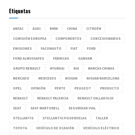
Etiquetas
ANFAC
AUDI
BMW
CHINA
CITROËN
COMISIÓN EUROPEA
COMPONENTES
CONCESIONARIOS
EMISIONES
FACONAUTO
FIAT
FORD
FORD ALMUSSAFES
FÁBRICAS
GANVAM
GRUPO RENAULT
HYUNDAI
KIA
MARCAS CHINAS
MERCADO
MERCEDES
NISSAN
NISSAN BARCELONA
OPEL
OPINIÓN
PERTE
PEUGEOT
PRODUCTO
RENAULT
RENAULT PALENCIA
RENAULT VALLADOLID
SEAT
SEAT MARTORELL
SEGURIDAD VIAL
STELLANTIS
STELLANTIS FIGUERUELAS
TALLER
TOYOTA
VEHÍCULO DE OCASIÓN
VEHÍCULO ELÉCTRICO