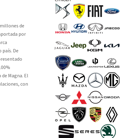
 millones de
mportada por
arca
 país. De
presentado
 100%
o de Magna. El
ulaciones, con