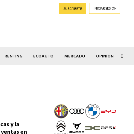
INICIAR SESIÓN
SUSCRÍBETE
RENTING
ECOAUTO
MERCADO
OPINIÓN
Goti
cas y la
0 ventas en