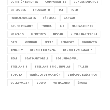
COMISIÓN EUROPEA
COMPONENTES
CONCESIONARIOS
EMISIONES
FACONAUTO
FIAT
FORD
FORD ALMUSSAFES
FÁBRICAS
GANVAM
GRUPO RENAULT
HYUNDAI
KIA
MARCAS CHINAS
MERCADO
MERCEDES
NISSAN
NISSAN BARCELONA
OPEL
OPINIÓN
PERTE
PEUGEOT
PRODUCTO
RENAULT
RENAULT PALENCIA
RENAULT VALLADOLID
SEAT
SEAT MARTORELL
SEGURIDAD VIAL
STELLANTIS
STELLANTIS FIGUERUELAS
TALLER
TOYOTA
VEHÍCULO DE OCASIÓN
VEHÍCULO ELÉCTRICO
VOLKSWAGEN
VOLVO
VW NAVARRA
ŠKODA