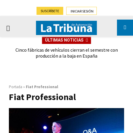
SUSCRÍBETE
INICIAR SESIÓN
PRIMARY
ÚLTIMAS NOTICIAS
MENU
 las
Cinco fábricas de vehículos cierran el semestre con
G
ión
producción a la baja en España
Portada
»
Fiat Professional
Fiat Professional