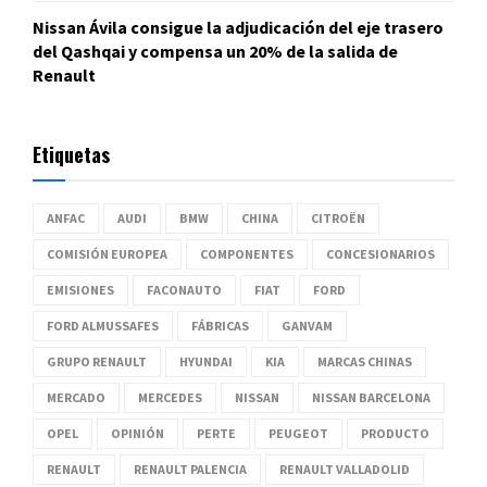
Nissan Ávila consigue la adjudicación del eje trasero
del Qashqai y compensa un 20% de la salida de
Renault
Etiquetas
ANFAC
AUDI
BMW
CHINA
CITROËN
COMISIÓN EUROPEA
COMPONENTES
CONCESIONARIOS
EMISIONES
FACONAUTO
FIAT
FORD
FORD ALMUSSAFES
FÁBRICAS
GANVAM
GRUPO RENAULT
HYUNDAI
KIA
MARCAS CHINAS
MERCADO
MERCEDES
NISSAN
NISSAN BARCELONA
OPEL
OPINIÓN
PERTE
PEUGEOT
PRODUCTO
RENAULT
RENAULT PALENCIA
RENAULT VALLADOLID