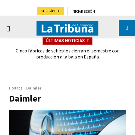
SUSCRÍBETE
INICIAR SESIÓN
PRIMARY
ÚLTIMAS NOTICIAS
MENU
 las
Cinco fábricas de vehículos cierran el semestre con
G
ión
producción a la baja en España
Portada
»
Daimler
Daimler