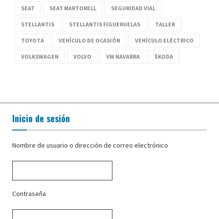
SEAT
SEAT MARTORELL
SEGURIDAD VIAL
STELLANTIS
STELLANTIS FIGUERUELAS
TALLER
TOYOTA
VEHÍCULO DE OCASIÓN
VEHÍCULO ELÉCTRICO
VOLKSWAGEN
VOLVO
VW NAVARRA
ŠKODA
Inicio de sesión
Nombre de usuario o dirección de correo electrónico
Contraseña