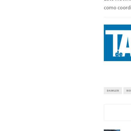
como coordin
DAIMLER
RE