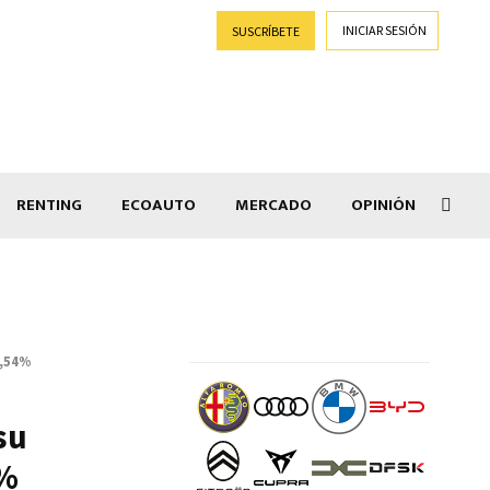
INICIAR SESIÓN
SUSCRÍBETE
RENTING
ECOAUTO
MERCADO
OPINIÓN
Goti
1,54%
su
4%