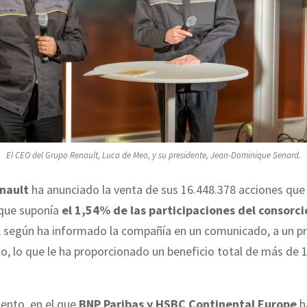
El CEO del Grupo Renault, Luca de Meo, y su presidente, Jean-Dominique Senard.
nault
ha anunciado la venta de sus 16.448.378 acciones que
 que suponía
el 1,54% de las participaciones del consorc
, según ha informado la compañía en un comunicado, a un pr
ulo, lo que le ha proporcionado un beneficio total de más de 
ento, en el que
BNP Paribas y HSBC Continental Europe
h