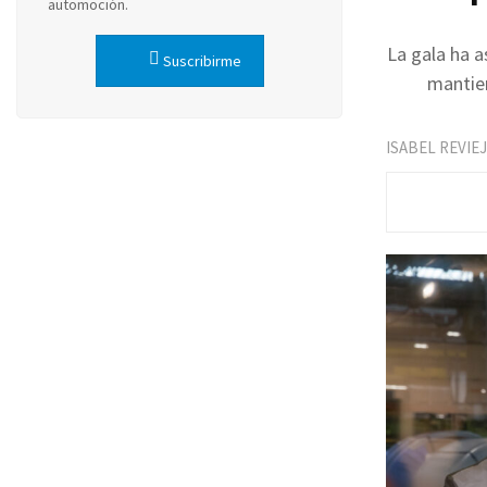
automoción.
La gala ha a
Suscribirme
mantien
ISABEL REVIE