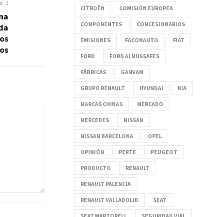
O
CITROËN
COMISIÓN EUROPEA
na
COMPONENTES
CONCESIONARIOS
da
los
EMISIONES
FACONAUTO
FIAT
os
FORD
FORD ALMUSSAFES
FÁBRICAS
GANVAM
GRUPO RENAULT
HYUNDAI
KIA
MARCAS CHINAS
MERCADO
MERCEDES
NISSAN
NISSAN BARCELONA
OPEL
OPINIÓN
PERTE
PEUGEOT
PRODUCTO
RENAULT
RENAULT PALENCIA
RENAULT VALLADOLID
SEAT
SEAT MARTORELL
SEGURIDAD VIAL