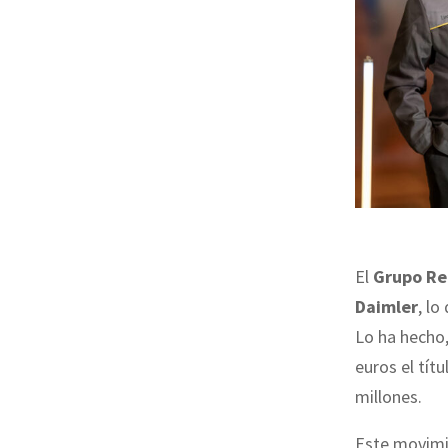
El
Grupo Re
Daimler
, lo
Lo ha hecho
euros el tít
millones.
Este movimi