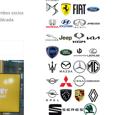
 ambos socios
 década.