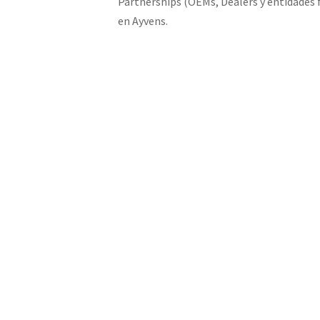
Partnerships (OEMs, Dealers y entidades 
en Ayvens.