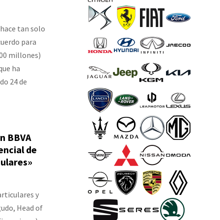
 hace tan solo
cuerdo para
200 millones)
que ha
ado 24 de
En BBVA
ncial de
culares»
rticulares y
gudo, Head of